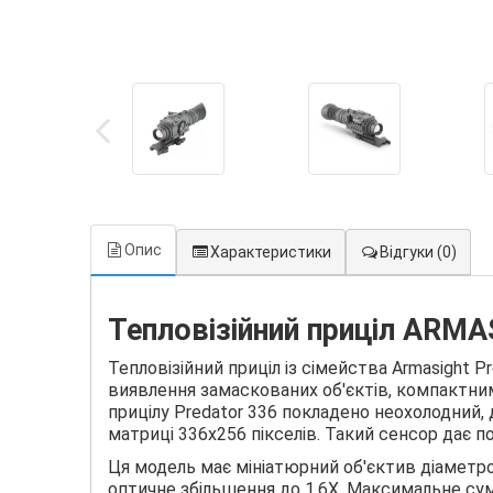
Опис
Характеристики
Відгуки
(0)
Тепловізійний приціл ARM
Тепловізійний приціл із сімейства Armasight
виявлення замаскованих об'єктів, компактни
прицілу Predator 336 покладено неохолодний,
матриці 336х256 пікселів. Такий сенсор дає по
Ця модель має мініатюрний об'єктив діаметром
оптичне збільшення до 1.6X. Максимальне сум