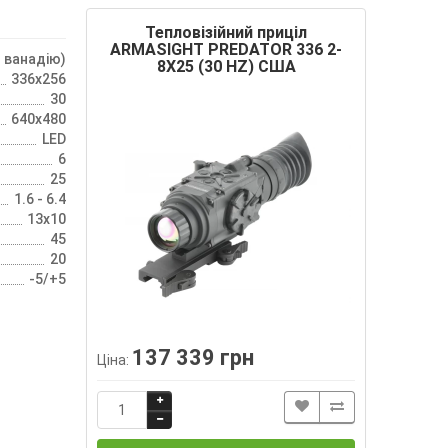
Тепловізійний приціл
ARMASIGHT PREDATOR 336 2-
 ванадію)
8X25 (30 HZ) США
336x256
30
640x480
LED
6
25
1.6 - 6.4
13x10
45
20
-5/+5
137 339 грн
Ціна: