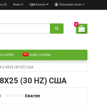
грн
ь (0)
Мова
Валюта
Обліковий запис
0
 ТА СЕРВІС
ВІДЕО ОГЛЯДИ
 2-8X25 (30 HZ) США
8X25 (30 HZ) США
0 відгуки
)