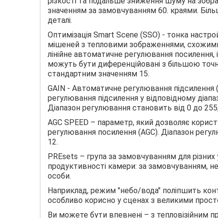
різкості та подальше зниження шуму на зображ
значенням за замовчуванням 60. краями. Біль
деталі.
Оптимізація Smart Scene (SSO) - тонка настро
мішеней з тепловими зображеннями, схожими 
лінійне автоматичне регулювання посилення, 
можуть бути диференційовані з більшою точні
стандартним значенням 15.
GAIN - Автоматичне регулювання підсилення (
регулювання підсилення у відповідному діапа
Діапазон регулювання становить від 0 до 255,
AGC SPEED – параметр, який дозволяє корис
регулювання посилення (AGC). Діапазон регул
12.
PREsets – група за замовчуванням для різних
продуктивності камери: за замовчуванням, неб
особи.
Наприклад, режим "небо/вода" поліпшить конт
особливо корисно у сценах з великими прост
Ви можете бути впевнені – з тепловізійним п