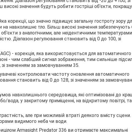
енні. Діапазон регулювання становить від -20 до +100, зі
ш високі значення будуть робити гостріші об'єкти, покращ
йка корекції, що значно підвищує загальну гостроту зору д
на навколишнє тло. Більш високі значення забезпечують 
і об'єкти з аналогічними, але неідентичними температурами
стю. Діапазон регулювання становить від 0 до 100, зі
AGC) - корекція, яка використовується для автоматичного
зоні - чим слабший сигнал зображення, тим сильніше підси
 зі значенням за замовчуванням 35.
тувачеві контролювати частоту оновлення автоматичного
ювання становить від 0 до 128, зі значенням за замовчува
 умов навколишнього середовища, які оптимізовані до кра
о/вода, у закритому приміщенні, на відкритому повітрі, та
растність, але при можливій втраті деякого вмісту сцени.
орами видимого неба чи води.
рицілом Armasight Predator 336 ви отримаєте максимальні