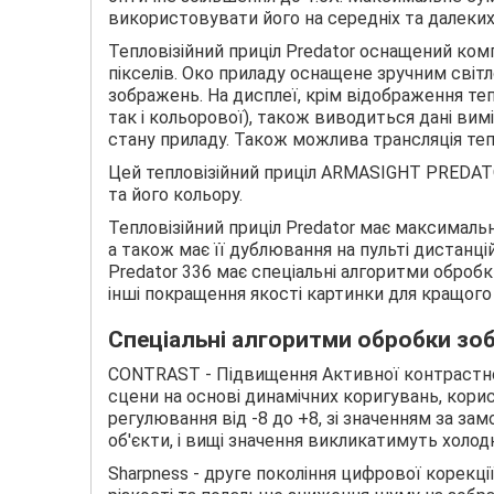
використовувати його на середніх та далеких
Тепловізійний приціл Predator оснащений ко
пікселів. Око приладу оснащене зручним сві
зображень. На дисплеї, крім відображення тепл
так і кольорової), також виводиться дані ви
стану приладу. Також можлива трансляція теп
Цей тепловізійний приціл ARMASIGHT PREDAT
та його кольору.
Тепловізійний приціл Predator має максимальн
а також має її дублювання на пульті дистанці
Predator 336 має спеціальні алгоритми обробк
інші покращення якості картинки для кращого 
Спеціальні алгоритми обробки зо
CONTRAST - Підвищення Активної контрастност
сцени на основі динамічних коригувань, корисн
регулювання від -8 до +8, зі значенням за за
об'єкти, і вищі значення викликатимуть холод
Sharpness - друге покоління цифрової корекції