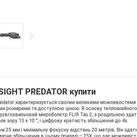
ASIGHT PREDATOR купити
 Predator характеризується своїми великими можливостями
ми розмірами та доступною ціною. В основу тепловізійного
 довгохвильовий мікроболетр FLIR Tau 2, з роздільною зда
ле зору 13 x 10 °, і цифрову кратність збільшення до 4х.
 25 мм і мінімальну фокусну відстань 20 метрів. Він здат
арне збільшення в цьому приладі – 25X, що дає можливіст