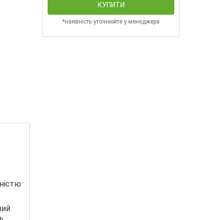
КУПИТИ
*наявність уточнюйте у менеджера
тністю
ний
ь