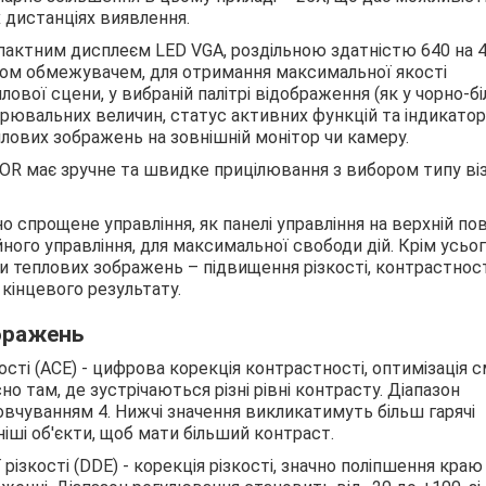
 дистанціях виявлення.
мпактним дисплеєм LED VGA, роздільною здатністю 640 на 
тлом обмежувачем, для отримання максимальної якості
ової сцени, у вибраній палітрі відображення (як у чорно-біл
мірювальних величин, статус активних функцій та індикато
лових зображень на зовнішній монітор чи камеру.
OR має зручне та швидке прицілювання з вибором типу ві
о спрощене управління, як панелі управління на верхній пов
йного управління, для максимальної свободи дій. Крім усьог
и теплових зображень – підвищення різкості, контрастност
кінцевого результату.
бражень
і (ACE) - цифрова корекція контрастності, оптимізація с
о там, де зустрічаються різні рівні контрасту. Діапазон
мовчуванням 4. Нижчі значення викликатимуть більш гарячі
ніші об'єкти, щоб мати більший контраст.
 різкості (DDE) - корекція різкості, значно поліпшення краю