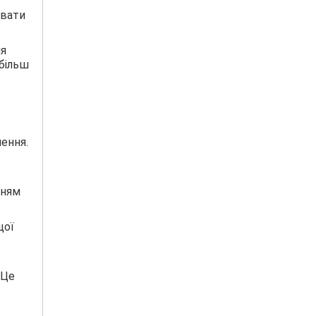
увати
ля
більш
лення.
нням
щої
 Це