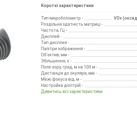
Короткі характеристики
Тип мікроболометр -
VOx (оксид
Роздільна здатність матриці -
Частота, Гц -
Дисплей -
Тип дисплея -
Палітри зображення -
Об'єктив, мм -
Збільшення, х -
Поле зору, град, м на 100 м -
Дистанція до окуляра, мм -
Межі фокуса від, м -
Настройка діоптрій -
Дивитись всі характеристики