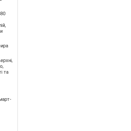
480
ій,
ри
зира
ерхні,
о,
і та
март-