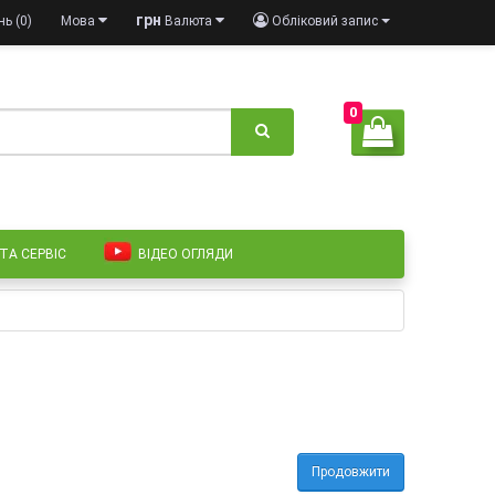
грн
ь (0)
Мова
Валюта
Обліковий запис
0
 ТА СЕРВІС
ВІДЕО ОГЛЯДИ
Продовжити