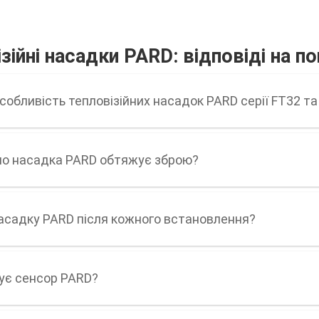
зійні насадки PARD: відповіді на п
собливість тепловізійних насадок PARD серії FT32 та
но насадка PARD обтяжує зброю?
асадку PARD після кожного встановлення?
чує сенсор PARD?