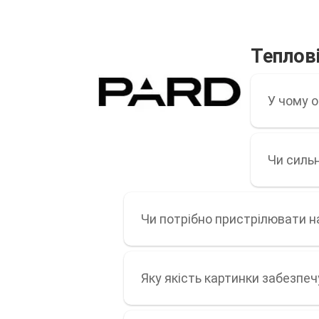
Теплові
У чому о
Чи силь
Чи потрібно пристрілювати н
Яку якість картинки забезпе