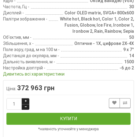
Ядро -
Оксид ванадію (VoX)
Частота, Гц -
30
Дисплей -
Color OLED matrix, SVGA< 800x600
Палітри зображення -
White hot, Black hot, Color 1, Color 2,
Fusion, Globow, Ice Fire, Ironbow 1,
Ironbow 2, Rain, Rainbow, Sepia
Об'єктив, мм -
50
Збільшення, х -
Оптичне - 1Х, цифрове 2Х-4Х
Поле зору, град, м на 100 м -
9 x 7°
Дистанція до окуляра, мм -
14
Дальність виявлення, м -
1500
Настройка діоптрій -
-6 до 2
Дивитись всі характеристики
372 963 грн
Ціна:
КУПИТИ
*наявність уточнюйте у менеджера