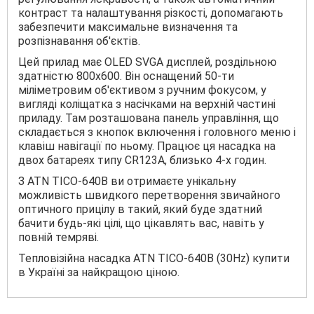
контраст та налаштування різкості, допомагають
забезпечити максимальне визначення та
розпізнавання об'єктів.
Цей прилад має OLED SVGA дисплей, роздільною
здатністю 800x600. Він оснащений 50-ти
міліметровим об'єктивом з ручним фокусом, у
вигляді коліщатка з насічками на верхній частині
приладу. Там розташована панель управління, що
складається з кнопок включення і головного меню і
клавіш навігації по ньому. Працює ця насадка на
двох батареях типу CR123A, близько 4-х годин.
З ATN TICO-640B ви отримаєте унікальну
можливість швидкого перетворення звичайного
оптичного прицілу в такий, який буде здатний
бачити будь-які цілі, що цікавлять вас, навіть у
повній темряві.
Тепловізійна насадка ATN TICO-640B (30Hz) купити
в Україні за найкращою ціною.