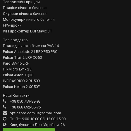
Тепловізійні приціли
Приціли нічного бачення
Окуляри нічного бачення
Монокуляри нічного бачення
FPV-дрони
Квадрокоптер DJI Mavic 3T
Топ продажів
Прилад нічного бачення PVS 14
Pulsar Accolade 2 LRF XP50 PRO
Pulsar Trail 2 LRF XQ50
Pard SA-45 LRF
HikMicro Lynx 25
Pulsar Axion XQ38
INFIRAY RICO 2 RH50R
Pulsar Helion 2 XQ50F
Наші Контакти
+38 050 759-88-93
+38 068 692-86-75
opticspro.com.ua@gmail.com
Пн-Пт: 9:00-18:00 Сб: 12:00-15:00
Київ, бульвар Лесі Українки, 26