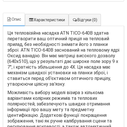
Опис
Характеристики
Відгуки
(0)
Ця тепловізійна насадка ATN TICO-640B здатна
перетворити ваш оптичний приціл на тепловий
прилад, без необхідності знімати його з планки
зброї. ATN TICO-640B заснований на тепловому ядрі
Оксид ванадію. Він має матриці високого дозволу
(640x510), що у результаті дає широке поле зору 9 x
7°, і кратність збільшення до 4Х. Ця насадка має
механізм швидкої установки на планки зброї, і
ставиться перед об'єктивом оптичного прицілу,
утворюючи цілісну зв'язку.
Можливість вибору моделі візира з кількома
варіантами колірних режимів та теплових
полярностей, забезпечують швидке отримання
інформації про вашу мету та предметну
ідентифікацію. Додаткові функції покращення
зображення, такі як ручне калібрування сцени та
регулювання яскравості, а також автоматичний