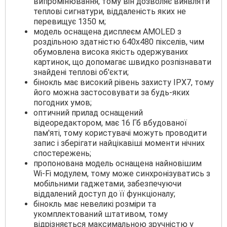
випромінювання, тому він дозволяє виявляти
теплові сигнатури, віддаленість яких не
перевищує 1350 м;
модель оснащена дисплеєм AMOLED з
роздільною здатністю 640х480 пікселів, чим
обумовлена висока якість одержуваних
картинок, що допомагає швидко розпізнавати
знайдені теплові об'єкти;
бінокль має високий рівень захисту IPХ7, тому
його можна застосовувати за будь-яких
погодних умов;
оптичний прилад оснащений
відеоредактором, має 16 Гб вбудованої
пам'яті, тому користувачі можуть проводити
запис і зберігати найцікавіші моменти нічних
спостережень;
пропонована модель оснащена найновішим
Wi-Fi модулем, тому може синхронізуватись з
мобільними гаджетами, забезпечуючи
віддалений доступ до її функціоналу;
бінокль має невеликі розміри та
укомплектований штативом, тому
відрізняється максимальною зручністю у