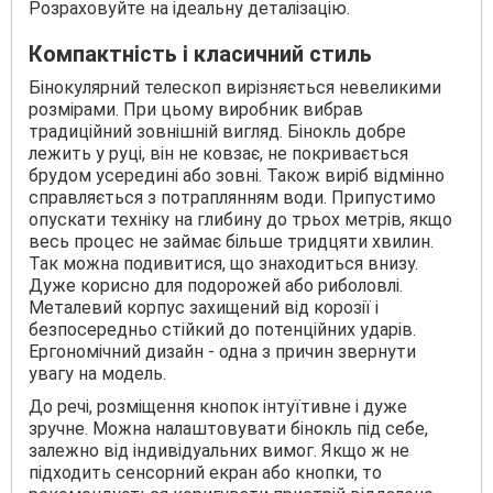
Розраховуйте на ідеальну деталізацію.
Компактність і класичний стиль
Бінокулярний телескоп вирізняється невеликими
розмірами. При цьому виробник вибрав
традиційний зовнішній вигляд. Бінокль добре
лежить у руці, він не ковзає, не покривається
брудом усередині або зовні. Також виріб відмінно
справляється з потраплянням води. Припустимо
опускати техніку на глибину до трьох метрів, якщо
весь процес не займає більше тридцяти хвилин.
Так можна подивитися, що знаходиться внизу.
Дуже корисно для подорожей або риболовлі.
Металевий корпус захищений від корозії і
безпосередньо стійкий до потенційних ударів.
Ергономічний дизайн - одна з причин звернути
увагу на модель.
До речі, розміщення кнопок інтуїтивне і дуже
зручне. Можна налаштовувати бінокль під себе,
залежно від індивідуальних вимог. Якщо ж не
підходить сенсорний екран або кнопки, то