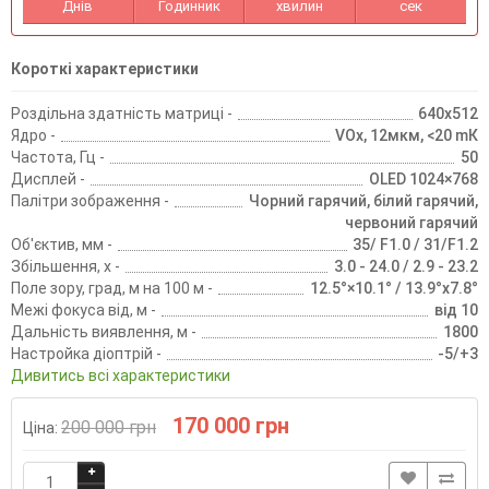
Днів
Годинник
хвилин
сек
Короткі характеристики
Роздільна здатність матриці -
640x512
Ядро -
VOx, 12мĸм, <20 mК
Частота, Гц -
50
Дисплей -
ОLЕD 1024×768
Палітри зображення -
Чорний гарячий, білий гарячий,
червоний гарячий
Об'єктив, мм -
35/ F1.0 / 31/F1.2
Збільшення, х -
3.0 - 24.0 / 2.9 - 23.2
Поле зору, град, м на 100 м -
12.5°×10.1° / 13.9°x7.8°
Межі фокуса від, м -
від 10
Дальність виявлення, м -
1800
Настройка діоптрій -
-5/+3
Дивитись всі характеристики
170 000 грн
200 000 грн
Ціна: