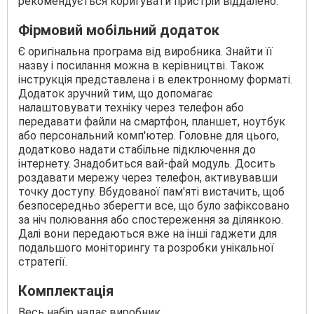
рекомендується коригувати пристрій віддалено.
Фірмовий мобільний додаток
Є оригінальна програма від виробника. Знайти її
назву і посилання можна в керівництві. Також
інструкція представлена і в електронному форматі.
Додаток зручний тим, що допомагає
налаштовувати техніку через телефон або
передавати файли на смартфон, планшет, ноутбук
або персональний комп'ютер. Головне для цього,
додатково надати стабільне підключення до
інтернету. Знадобиться вай-фай модуль. Досить
роздавати мережу через телефон, активувавши
точку доступу. Вбудованої пам'яті вистачить, щоб
безпосередньо зберегти все, що було зафіксовано
за ніч полювання або спостереження за ділянкою.
Далі вони передаються вже на інші гаджети для
подальшого моніторингу та розробки унікальної
стратегії.
Комплектація
Весь набір надає виробник.