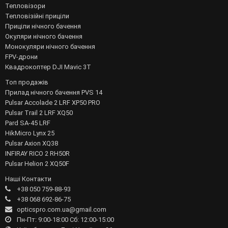
Тепловізори
Тепловізійні приціли
Приціли нічного бачення
Окуляри нічного бачення
Монокуляри нічного бачення
FPV-дрони
Квадрокоптер DJI Mavic 3T
Топ продажів
Прилад нічного бачення PVS 14
Pulsar Accolade 2 LRF XP50 PRO
Pulsar Trail 2 LRF XQ50
Pard SA-45 LRF
HikMicro Lynx 25
Pulsar Axion XQ38
INFIRAY RICO 2 RH50R
Pulsar Helion 2 XQ50F
Наші Контакти
+38 050 759-88-93
+38 068 692-86-75
opticspro.com.ua@gmail.com
Пн-Пт: 9:00-18:00 Сб: 12:00-15:00