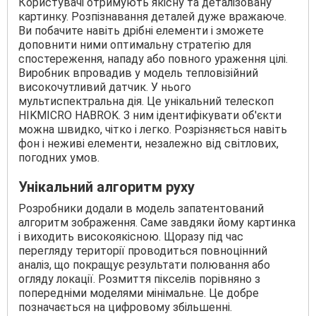
Користувачі отримують якісну та деталізовану
картинку. Розпізнавання деталей дуже вражаюче.
Ви побачите навіть дрібні елементи і зможете
доповнити ними оптимальну стратегію для
спостереження, нападу або повного ураження цілі.
Виробник впровадив у модель тепловізійний
високочутливий датчик. У нього
мультиспектральна дія. Це унікальний телескоп
HIKMICRO HABROK. З ним ідентифікувати об'єкти
можна швидко, чітко і легко. Розрізняється навіть
фон і неживі елементи, незалежно від світлових,
погодних умов.
Унікальний алгоритм руху
Розробники додали в модель запатентований
алгоритм зображення. Саме завдяки йому картинка
і виходить високоякісною. Щоразу під час
перегляду території проводиться повноцінний
аналіз, що покращує результати полювання або
огляду локації. Розмиття пікселів порівняно з
попередніми моделями мінімальне. Це добре
позначається на цифровому збільшенні.