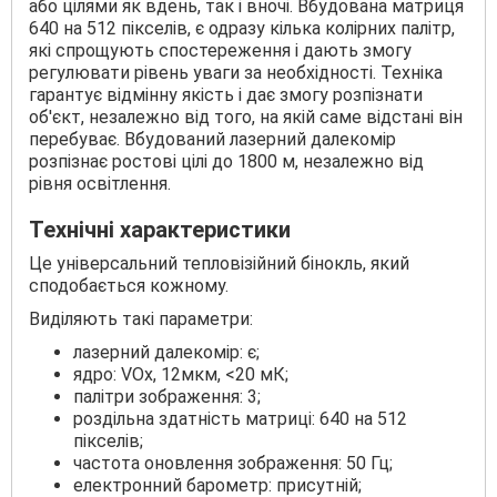
або цілями як вдень, так і вночі. Вбудована матриця
640 на 512 пікселів, є одразу кілька колірних палітр,
які спрощують спостереження і дають змогу
регулювати рівень уваги за необхідності. Техніка
гарантує відмінну якість і дає змогу розпізнати
об'єкт, незалежно від того, на якій саме відстані він
перебуває. Вбудований лазерний далекомір
розпізнає ростові цілі до 1800 м, незалежно від
рівня освітлення.
Технічні характеристики
Це універсальний тепловізійний бінокль, який
сподобається кожному.
Виділяють такі параметри:
лазерний далекомір: є;
ядро: VOx, 12мĸм, <20 мК;
палітри зображення: 3;
роздільна здатність матриці: 640 на 512
пікселів;
частота оновлення зображення: 50 Гц;
електронний барометр: присутній;