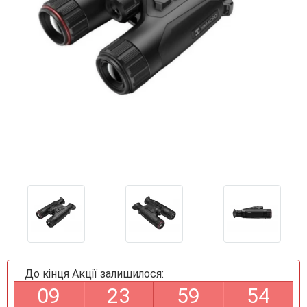
До кінця Акції залишилося:
0
9
2
3
5
9
5
4