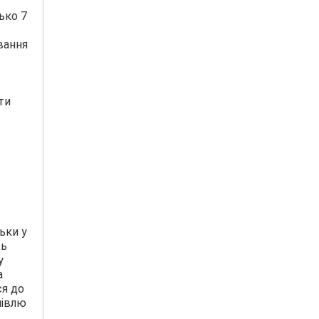
ько 7
вання
ти
ьки у
ть
у
а
ся до
півлю