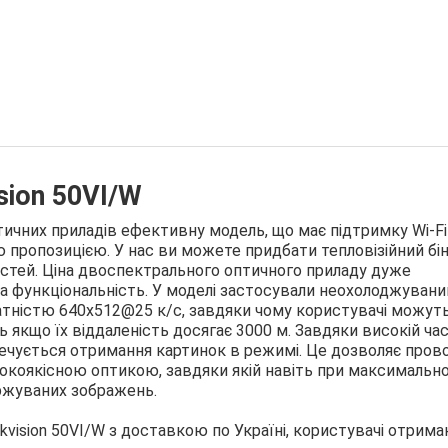
sion 50VI/W
тичних приладів ефективну модель, що має підтримку Wi-Fi
пропозицією. У нас ви можете придбати тепловізійний бі
востей. Ціна двоспектрального оптичного приладу дуже
а функціональність. У моделі застосували неохолоджувани
атністю 640х512@25 к/с, завдяки чому користувачі можут
ь якщо їх віддаленість досягає 3000 м. Завдяки високій час
печується отримання картинок в режимі. Це дозволяє пров
окоякісною оптикою, завдяки якій навіть при максимальн
ержуваних зображень.
kvision 50VI/W з доставкою по Україні, користувачі отрим