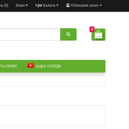
грн
ь (0)
Мова
Валюта
Обліковий запис
0
 ТА СЕРВІС
ВІДЕО ОГЛЯДИ