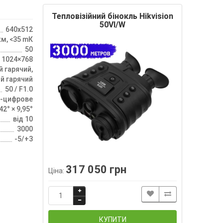
Тепловізійний бінокль Hikvision
50VI/W
640x512
ĸм, <35 mК
50
 1024×768
й гарячий,
й гарячий
50 / F1.0
4х-цифрове
42° × 9,95°
від 10
3000
-5/+3
317 050 грн
Ціна:
КУПИТИ