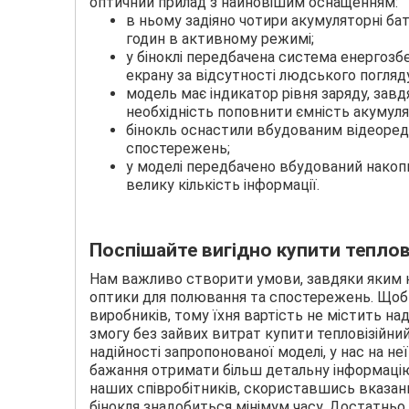
оптичний прилад з найновішим оснащенням:
в ньому задіяно чотири акумуляторні ба
годин в активному режимі;
у біноклі передбачена система енергозб
екрану за відсутності людського погляд
модель має індикатор рівня заряду, за
необхідність поповнити ємність акумул
бінокль оснастили вбудованим відеоред
спостережень;
у моделі передбачено вбудований накопи
велику кількість інформації.
Поспішайте вигідно купити теплові
Нам важливо створити умови, завдяки яким н
оптики для полювання та спостережень. Щоб д
виробників, тому їхня вартість не містить н
змогу без зайвих витрат купити тепловізійний 
надійності запропонованої моделі, у нас на неї
бажання отримати більш детальну інформацію
наших співробітників, скориставшись вказан
бінокля знадобиться мінімум часу. Достатньо