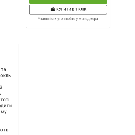
КУПИТИ В 1 КЛІК
*наявність уточнюйте у менеджера
 та
нокль
й
ь
тоті
одити
ому
ають