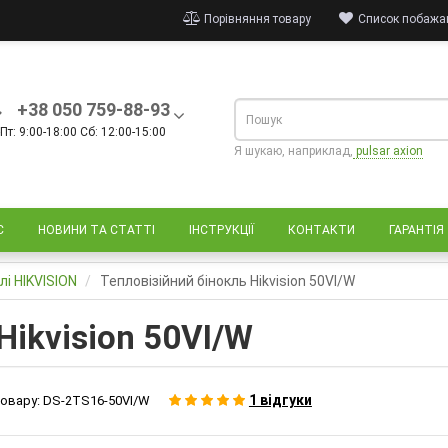
Порівняння товару
Список побажан
+38 050 759-88-93
Пт: 9:00-18:00 Сб: 12:00-15:00
Я шукаю, наприклад,
pulsar axion
С
НОВИНИ ТА СТАТТІ
ІНСТРУКЦІЇ
КОНТАКТИ
ГАРАНТІЯ
лі HIKVISION
Тепловізійний бінокль Hikvision 50VI/W
Hikvision 50VI/W
1 відгуки
овару:
DS-2TS16-50VI/W