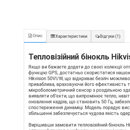
Опис
Характеристики
Відгуки
(1)
Тепловізійний бінокль Hikvi
Якщо ви бажаєте додати до своєї колекції оп
функцію GPS, достатньо скористатися нашою 
Hikvision 50VI/W, що відкриває безліч можли
приваблива, враховуючи його ефективність т
мікроболометричний сенсор з роздільною зд
виявляти об'єкти, що випромінює тепло, навіт
оновлення кадрів, що становить 50 Гц, забез
спостереження динаміці. Модель порадує вис
збільшенні забезпечується чудова якість од
Вирішивши замовити тепловізійний бінокль Hi