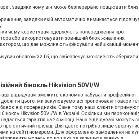
тареї, завдяки чому він може безперервно працювати близ
ереження, завдяки якій автоматично вимикається підсвічу
у;
вдяки чому користувачі одержують попередження про
ятора або використовувати зовнішній блок живлення;
актором, що дає можливість фіксувати найцікавіші момен
чувач обсягом 32 Гб, що забезпечує можливість зберігати
зійний бінокль Hikvision 50VI/W
аші відвідувачі зможуть економно набувати професійної
осягти цього, ми закуповуємо всі пропоновані товари тіл
адбавок від посередників. Саме тому наші клієнти отримую
бінокль Hikvision 50VI/W в Україні. Оскільки ми переконані 
 надається гарантія на 24 місяці. Наші відвідувачі можуть з
 про оптичний прилад. Для цього потрібно лише звернути
ими на сайті номерами. Для оформлення замовлення на ку
 відправити модель до кошика та залишити заявку з