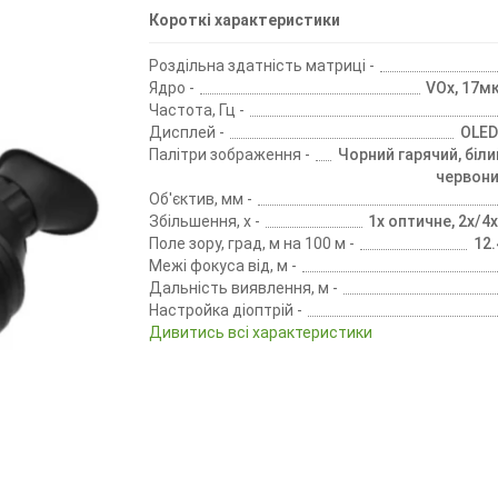
Короткі характеристики
Роздільна здатність матриці -
Ядро -
VOx, 17м
Частота, Гц -
Дисплей -
ОLЕD
Палітри зображення -
Чорний гарячий, біли
червони
Об'єктив, мм -
Збільшення, х -
1х оптичне, 2х/
Поле зору, град, м на 100 м -
12.
Межі фокуса від, м -
Дальність виявлення, м -
Настройка діоптрій -
Дивитись всі характеристики