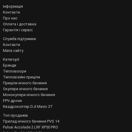
Інформація
Контакти
Про нас
Оплата і доставка
Гарантія і сервіс
Служба підтримки
Контакти
Мапа сайту
Категорії
Бренди
Тепловізори
Тепловізійні приціли
Приціли нічного бачення
Окуляри нічного бачення
Монокуляри нічного бачення
FPV-дрони
Квадрокоптер DJI Mavic 3T
Топ продажів
Прилад нічного бачення PVS 14
Pulsar Accolade 2 LRF XP50 PRO