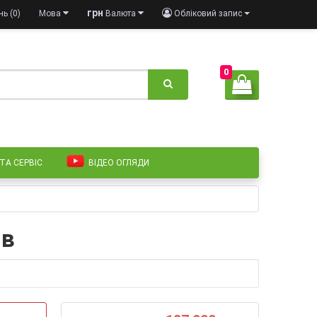
грн
ь (0)
Мова
Валюта
Обліковий запис
0
 ТА СЕРВІС
ВІДЕО ОГЛЯДИ
ів