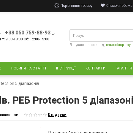
Порівняння товару
Список побажан
+38 050 759-88-93
Пт: 9:00-18:00 Сб: 12:00-15:00
Я шукаю, наприклад,
тепловізор iray
С
НОВИНИ ТА СТАТТІ
ІНСТРУКЦІЇ
КОНТАКТИ
ГАРАНТІЯ
tection 5 діапазонів
в. РЕБ Protection 5 діапазон
0 відгуки
диапазонов
До кінця Акції залишилося: