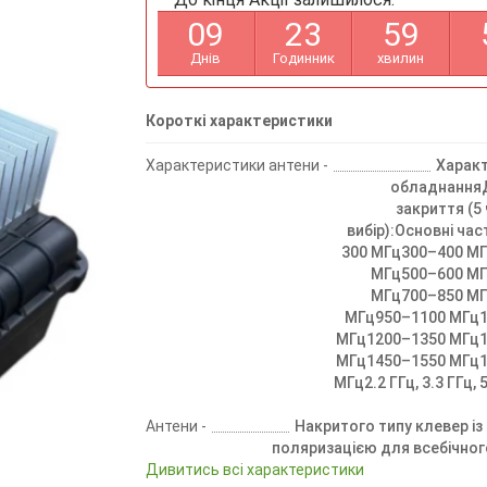
0
9
2
3
5
9
Днів
Годинник
хвилин
Короткі характеристики
Характеристики антени -
Харак
обладнання
закриття (5
вибір):Основні ча
300 МГц300–400 М
МГц500–600 М
МГц700–850 М
МГц950–1100 МГц
МГц1200–1350 МГц
МГц1450–1550 МГц
МГц2.2 ГГц, 3.3 ГГц, 5
Антени -
Накритого типу клевер із
поляризацією для всебічного
Дивитись всі характеристики