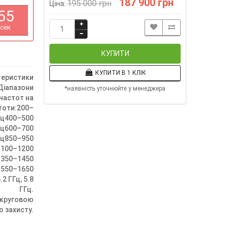
187 900 грн
195 000 грн
Ціна:
5
5
сек
КУПИТИ
КУПИТИ В 1 КЛІК
теристики
Діапазони
*наявність уточнюйте у менеджера
 частот на
стоти:200–
Гц400–500
Гц600–700
Гц850–950
1100–1200
1350–1450
1550–1650
.2 ГГц, 5.8
ГГц.
 круговою
 захисту.