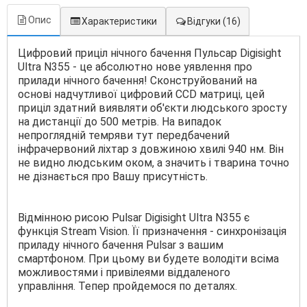
Опис
Характеристики
Відгуки
(16)
Цифровий приціл нічного бачення Пульсар Digisight
Ultra N355 - це абсолютно нове уявлення про
прилади нічного бачення! Сконструйований на
основі надчутливої ​​цифровий CCD матриці, цей
приціл здатний виявляти об'єкти людського зросту
на дистанції до 500 метрів. На випадок
непроглядній темряви тут передбачений
інфрачервоний ліхтар з довжиною хвилі 940 нм. Він
не видно людським оком, а значить і тварина точно
не дізнається про Вашу присутність.
Відмінною рисою Pulsar Digisight Ultra N355 є
функція Stream Vision. Її призначення - синхронізація
приладу нічного бачення Pulsar з вашим
смартфоном. При цьому ви будете володіти всіма
можливостями і привілеями віддаленого
управління. Тепер пройдемося по деталях.