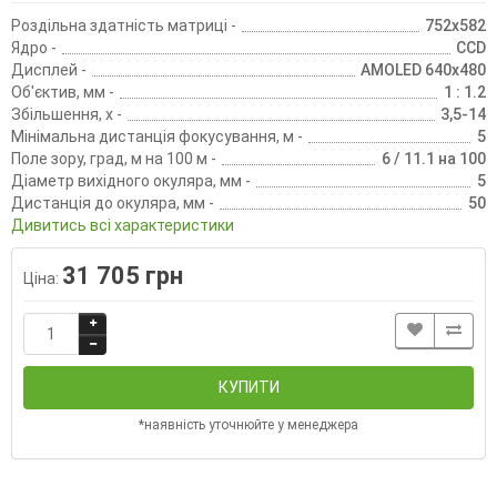
Роздільна здатність матриці -
752x582
Ядро -
CCD
Дисплей -
AMOLED 640x480
Об'єктив, мм -
1 : 1.2
Збільшення, х -
3,5-14
Мінімальна дистанція фокусування, м -
5
Поле зору, град, м на 100 м -
6 / 11.1 на 100
Діаметр вихідного окуляра, мм -
5
Дистанція до окуляра, мм -
50
Дивитись всі характеристики
31 705 грн
Ціна:
КУПИТИ
*наявність уточнюйте у менеджера