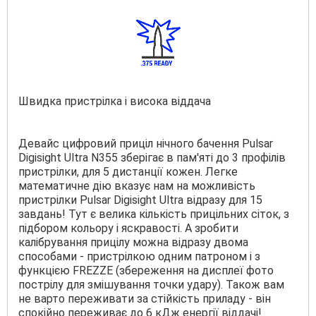
Швидка пристрілка і висока віддача
Девайс цифровий приціл нічного бачення Pulsar
Digisight Ultra N355 зберігає в пам'яті до 3 профілів
пристрілки, для 5 дистанції кожен. Легке
математичне дію вказує нам на можливість
пристрілки Pulsar Dіgіѕіght Ultrа відразу для 15
завдань! Тут є велика кількість прицільних сіток, з
підбором кольору і яскравості. А зробити
калібрування прицілу можна відразу двома
способами - пристрілкою одним патроном і з
функцією FREZZE (збереження на дисплеї фото
пострілу для змішування точки удару). Також вам
не варто переживати за стійкість приладу - він
спокійно переживає до 6 кДж енергії віддачі!