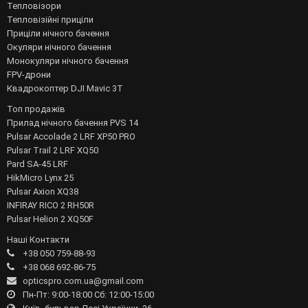
Тепловізори
Тепловізійні приціли
Приціли нічного бачення
Окуляри нічного бачення
Монокуляри нічного бачення
FPV-дрони
Квадрокоптер DJI Mavic 3T
Топ продажів
Прилад нічного бачення PVS 14
Pulsar Accolade 2 LRF XP50 PRO
Pulsar Trail 2 LRF XQ50
Pard SA-45 LRF
HikMicro Lynx 25
Pulsar Axion XQ38
INFIRAY RICO 2 RH50R
Pulsar Helion 2 XQ50F
Наші Контакти
+38 050 759-88-93
+38 068 692-86-75
opticspro.com.ua@gmail.com
Пн-Пт: 9:00-18:00 Сб: 12:00-15:00