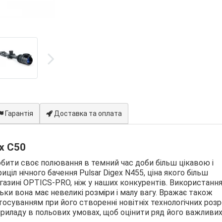
Гарантія
Доставка та оплата
ex C50
бити своє полювання в темний час доби більш цікавою і
л нічного бачення Pulsar Digex N455, ціна якого більш
зині OPTICS-PRO, ніж у наших конкурентів. Використанн
ьки вона має невеликі розміри і малу вагу. Вражає також
тосуванням при його створенні новітніх технологічних розр
приладу в польових умовах, щоб оцінити ряд його важливи