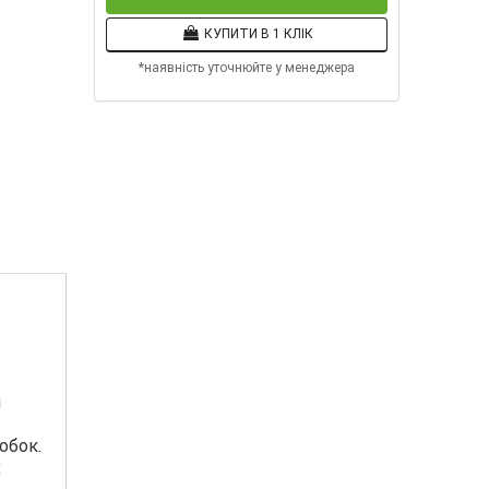
КУПИТИ В 1 КЛІК
*наявність уточнюйте у менеджера
я
обок.
х