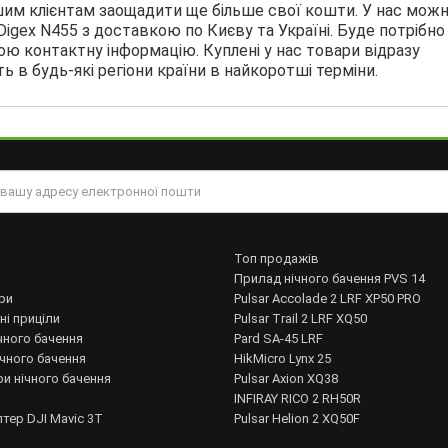
ашим клієнтам заощадити ще більше свої кошти. У нас мож
 Digex N455 з доставкою по Києву та Україні. Буде потрібно
ю контактну інформацію. Куплені у нас товари відразу
 в будь-які регіони країни в найкоротші терміни.
Топ продажів
Прилад нічного бачення PVS 14
ри
Pulsar Accolade 2 LRF XP50 PRO
ні приціли
Pulsar Trail 2 LRF XQ50
чного бачення
Pard SA-45 LRF
ічного бачення
HikMicro Lynx 25
и нічного бачення
Pulsar Axion XQ38
INFIRAY RICO 2 RH50R
тер DJI Mavic 3T
Pulsar Helion 2 XQ50F