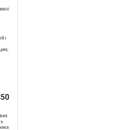
ої ​​
й і
ціях;
C50
йвих
ть
ника