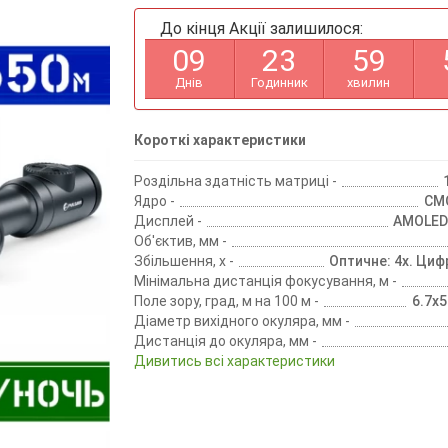
До кінця Акції залишилося:
0
9
2
3
5
9
Днів
Годинник
хвилин
Короткі характеристики
Роздільна здатність матриці -
Ядро -
CM
Дисплей -
AMOLED
Об'єктив, мм -
Збільшення, х -
Оптичне: 4х. Циф
Мінімальна дистанція фокусування, м -
Поле зору, град, м на 100 м -
6.7x5
Діаметр вихідного окуляра, мм -
Дистанція до окуляра, мм -
Дивитись всі характеристики