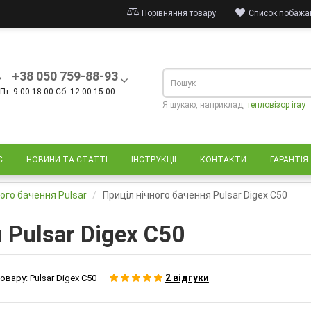
Порівняння товару
Список побажан
+38 050 759-88-93
Пт: 9:00-18:00 Сб: 12:00-15:00
Я шукаю, наприклад,
тепловізор iray
С
НОВИНИ ТА СТАТТІ
ІНСТРУКЦІЇ
КОНТАКТИ
ГАРАНТІЯ
ного бачення Pulsar
Приціл нічного бачення Pulsar Digex C50
 Pulsar Digex C50
2 відгуки
овару:
Pulsar Digex C50