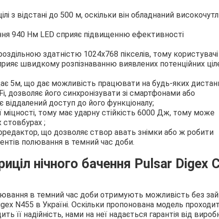
лі з відстані до 500 м, оскільки він обладнаний високочутлив
ання 940 Нм LED сприяє підвищенню ефективності
оздільною здатністю 1024х768 пікселів, тому користувачі
прияє швидкому розпізнаванню виявлених потенційних ціле
ає 5м, що дає можливість працювати на будь-яких дистан
-Fi, дозволяє його синхронізувати зі смартфонами або
є віддалений доступ до його функціоналу;
ї міцності, тому має ударну стійкість 6000 Дж, тому може
 стовбурах ;
оредактор, що дозволяє створ авать знімки або ж робити
нтів полювання в темний час доби.
иціл нічного бачення Pulsar Digex 
ювання в темний час доби отримують можливість без за
Digex N455 в Україні. Оскільки пропонована модель проходи
ть її надійність, нами на неї надається гарантія від вироб