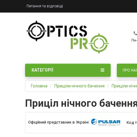
Питання та відповіді
Пн-
КАТЕГОРІЇ
ПРО НА
Головна
Приціли нічного бачення
Приціли ніч
Приціл нічного бачення
Офіційний представник в Україні:
Код т