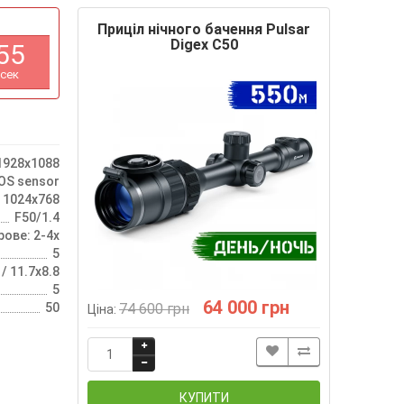
Приціл нічного бачення Pulsar
Digex C50
5
5
сек
1928x1088
OS sensor
 1024x768
F50/1.4
рове: 2-4х
5
 / 11.7x8.8
5
64 000 грн
50
74 600 грн
Ціна:
КУПИТИ