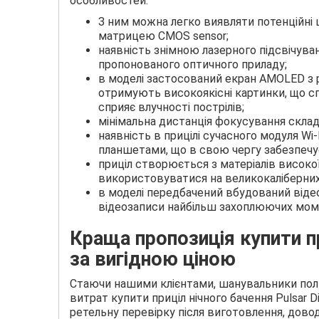
особливостей:
З ним можна легко виявляти потенційні ці
матрицею CMOS sensor;
наявність знімною лазерного підсвічув
пропонованого оптичного приладу;
в моделі застосований екран AMOLED з р
отримують високоякісні картинки, що с
сприяє влучності пострілів;
мінімальна дистанція фокусування склад
наявність в прицілі сучасного модуля Wi
планшетами, що в свою чергу забезпечу
приціл створюється з матеріалів високо
використовуватися на великокаліберних
в моделі передбачений вбудований віде
відеозаписи найбільш захоплюючих моме
Краща пропозиція купити пр
за вигідною ціною
Стаючи нашими клієнтами, шанувальники пол
витрат купити приціл нічного бачення Pulsar 
ретельну перевірку після виготовлення, доводи