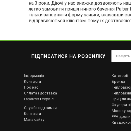
на 3 роки. Діючі у нас знижки дозволяють н
легко замовити приціл нічного бачення Pulsar
тільки заповнити форму заявки, вказавши сво
відправляються клієнтом, тому їх доставляють
ПІДПИСАТИСЯ НА РОЗСИЛКУ
Інформація
Категорії
Контакти
Бренди
Про нас
Тепловізо
Оплата і доставка
Тепловізій
Гарантія і сервіс
Приціли ні
Окуляри н
Служба підтримки
Монокуляр
Контакти
FPV-дрони
Мапа сайту
Квадрокоп