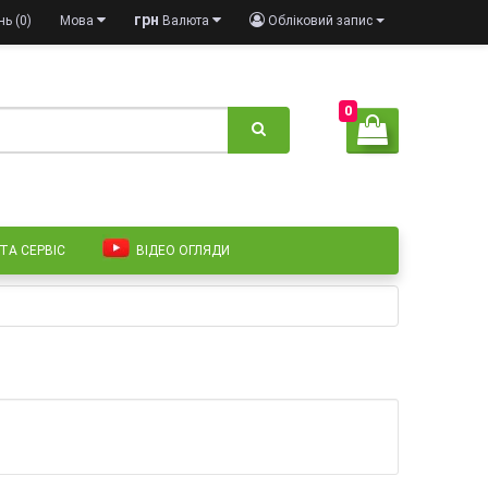
грн
ь (0)
Мова
Валюта
Обліковий запис
0
 ТА СЕРВІС
ВІДЕО ОГЛЯДИ