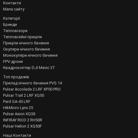
Контакти
Мапа сайту
Категорії
Бренди
Тепловізори
Тепловізійні приціли
Приціли нічного бачення
Окуляри нічного бачення
Монокуляри нічного бачення
FPV-дрони
Квадрокоптер DJI Mavic 3T
Топ продажів
Прилад нічного бачення PVS 14
Pulsar Accolade 2 LRF XP50 PRO
Pulsar Trail 2 LRF XQ50
Pard SA-45 LRF
HikMicro Lynx 25
Pulsar Axion XQ38
INFIRAY RICO 2 RH50R
Pulsar Helion 2 XQ50F
Наші Контакти