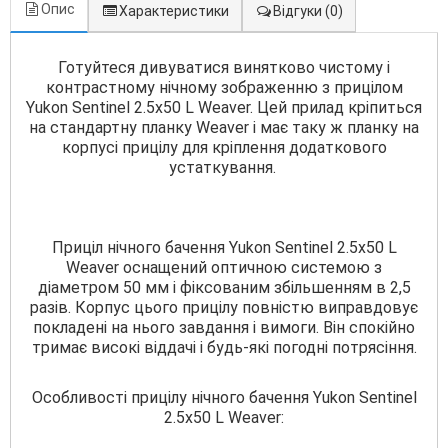
Опис
Характеристики
Відгуки
(0)
Готуйтеся дивуватися винятково чистому і
контрастному нічному зображенню з прицілом
Yukon Sentinel 2.5x50 L Weaver. Цей прилад кріпиться
на стандартну планку Weaver і має таку ж планку на
корпусі прицілу для кріплення додаткового
устаткування.
Приціл нічного бачення Yukon Sentinel 2.5x50 L
Weaver оснащений оптичною системою з
діаметром 50 мм і фіксованим збільшенням в 2,5
разів. Корпус цього прицілу повністю виправдовує
покладені на нього завдання і вимоги. Він спокійно
тримає високі віддачі і будь-які погодні потрясіння.
Особливості прицілу нічного бачення Yukon Sentinel
2.5x50 L Weaver: