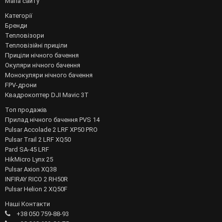
Мапа сайту
Категорії
Бренди
Тепловізори
Тепловізійні приціли
Приціли нічного бачення
Окуляри нічного бачення
Монокуляри нічного бачення
FPV-дрони
Квадрокоптер DJI Mavic 3T
Топ продажів
Прилад нічного бачення PVS 14
Pulsar Accolade 2 LRF XP50 PRO
Pulsar Trail 2 LRF XQ50
Pard SA-45 LRF
HikMicro Lynx 25
Pulsar Axion XQ38
INFIRAY RICO 2 RH50R
Pulsar Helion 2 XQ50F
Наші Контакти
+38 050 759-88-93