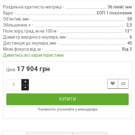
Роздільна здатність матриці -
36 ліній/ мм
Ядро -
ЕОП 1 поколения
Об'єктив, мм -
50
Збільшення, х -
2,5
Поле зору, град, м на 100 м -
13 °
Діаметр вихідного окуляра, мм -
6
Дистанція до окуляра, мм -
45
Межі фокуса від, м -
Від 5
Дивитись всі характеристики
17 904 грн
Ціна:
КУПИТИ
*наявність уточнюйте у менеджера