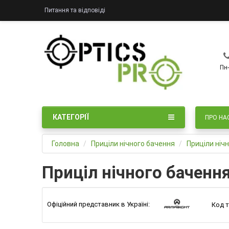
Питання та відповіді
Пн-
КАТЕГОРІЇ
ПРО НА
Головна
Приціли нічного бачення
Приціли ніч
Приціл нічного бачен
Офіційний представник в Україні:
Код т