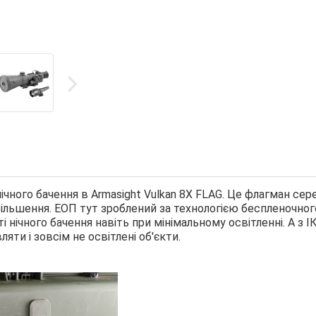
нічного бачення в Armasight Vulkan 8X FLAG. Це флагман сер
збільшення. ЕОП тут зроблений за технологією беспленочног
нічного бачення навіть при мінімальному освітленні. А з І
ляти і зовсім не освітлені об'єкти.