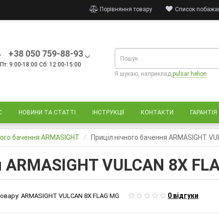
Порівняння товару
Список побажан
+38 050 759-88-93
Пт: 9:00-18:00 Сб: 12:00-15:00
Я шукаю, наприклад,
pulsar helion
С
НОВИНИ ТА СТАТТІ
ІНСТРУКЦІЇ
КОНТАКТИ
ГАРАНТІЯ
ного бачення ARMASIGHT
Приціл нічного бачення ARMASIGHT V
ня ARMASIGHT VULCAN 8X F
0 відгуки
овару:
ARMASIGHT VULCAN 8X FLAG MG