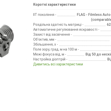
Короткі характеристики
IIT покоління -
FLAG - Filmless Auto
(comparable
Роздільна здатність матриці -
62
Автоматичне регулювання яскравості -
Захист від засвічення -
Об'єктив, мм -
Збільшення, х -
Поле зору, град, м на 100 м -
Межі фокуса від, м -
Від 50 до неск
Настройка діоптрій -
Ві
Дивитись всі характеристики