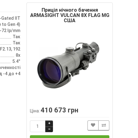
Приціл нічного бачення
ARMASIGHT VULCAN 8X FLAG MG
-Gated IIT
США
 to Gen 4)
-72 lp/mm
Так
Так
F2.13, 192
8х
5.4°
інченності
д -4 до +4
410 673 грн
Ціна: