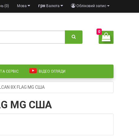
грн
ь (0)
Мова
Валюта
Обліковий запис
0
 ТА СЕРВІС
ВІДЕО ОГЛЯДИ
ULCAN 8X FLAG MG США
LAG MG США