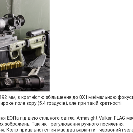
192 мм, з кратністю збільшення до 8Х і мінімальною фоку
роке поле зору (5.4 градусів), але при такій кратності
я ЕОПа під дією сильного світла. Armasight Vulkan FLAG ма
их зображень. Такі як - регулювання ручного посилення,
 Колір прицільної сітки має два варіанти - червоний і зел