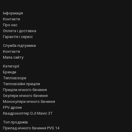
Інформація
Контакти
Про нас
Оплата і доставка
Гарантія і сервіс
Служба підтримки
Контакти
Мапа сайту
Категорії
Бренди
Тепловізори
Тепловізійні приціли
Приціли нічного бачення
Окуляри нічного бачення
Монокуляри нічного бачення
FPV-дрони
Квадрокоптер DJI Mavic 3T
Топ продажів
Прилад нічного бачення PVS 14