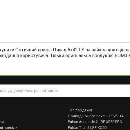
купити Оптичний приціл Пилад 6х42 LS за найкращою ціною
завдання користувача. Тільки оригінальна продукція ВОМ3 P
Топ продажів
Прилад нічного бачення PVS 14
ри
Pulsar Accolade 2 LRF XP50 PRO
ні приціли
Pulsar Trail 2 LRF XQ50