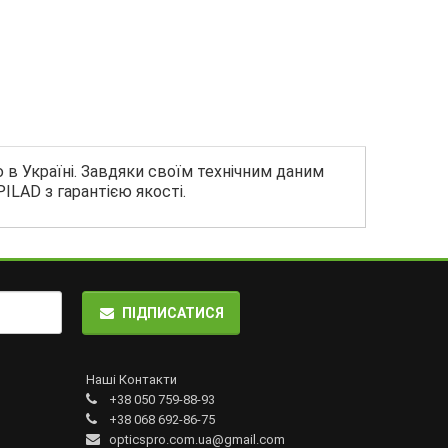
 в Україні. Завдяки своїм технічним даним
ILAD з гарантією якості.
ПІДПИСАТИСЯ
Наші Контакти
+38 050 759-88-93
+38 068 692-86-75
opticspro.com.ua@gmail.com