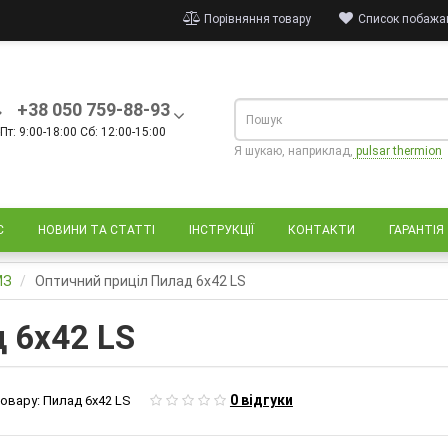
Порівняння товару
Список побажан
+38 050 759-88-93
Пт: 9:00-18:00 Сб: 12:00-15:00
Я шукаю, наприклад,
pulsar thermion
С
НОВИНИ ТА СТАТТІ
ІНСТРУКЦІЇ
КОНТАКТИ
ГАРАНТІЯ
МЗ
Оптичний приціл Пилад 6х42 LS
 6х42 LS
0 відгуки
овару:
Пилад 6х42 LS