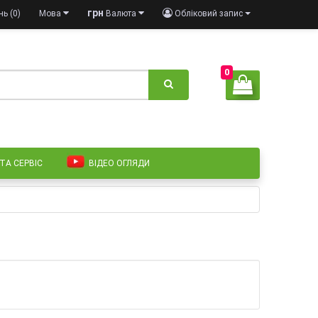
грн
ь (0)
Мова
Валюта
Обліковий запис
0
 ТА СЕРВІС
ВІДЕО ОГЛЯДИ