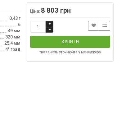
8 803 грн
Ціна:
0,43 г
6
49 мм
320 мм
КУПИТИ
25,4 мм
4° град
*наявність уточнюйте у менеджера