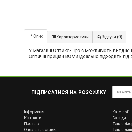
Опис
Характеристики
Відгуки
(0)
У магазині Оптикс-Про є можливість вигідно 
Оптичні приціли ВОМЗ ідеально підходить під 
ПІДПИСАТИСЯ НА РОЗСИЛКУ
Інформація
Категорії
Контакти
Бренди
Про нас
Тепловізо
Оплата і доставка
Тепловізій