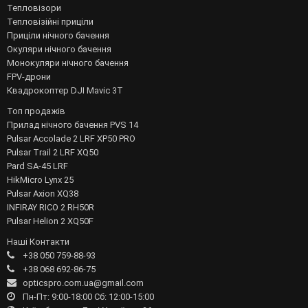
Тепловізори
Тепловізійні приціли
Приціли нічного бачення
Окуляри нічного бачення
Монокуляри нічного бачення
FPV-дрони
Квадрокоптер DJI Mavic 3T
Топ продажів
Прилад нічного бачення PVS 14
Pulsar Accolade 2 LRF XP50 PRO
Pulsar Trail 2 LRF XQ50
Pard SA-45 LRF
HikMicro Lynx 25
Pulsar Axion XQ38
INFIRAY RICO 2 RH50R
Pulsar Helion 2 XQ50F
Наші Контакти
+38 050 759-88-93
+38 068 692-86-75
opticspro.com.ua@gmail.com
Пн-Пт: 9:00-18:00 Сб: 12:00-15:00