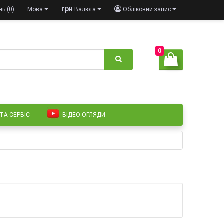
грн
ь (0)
Мова
Валюта
Обліковий запис
0
 ТА СЕРВІС
ВІДЕО ОГЛЯДИ