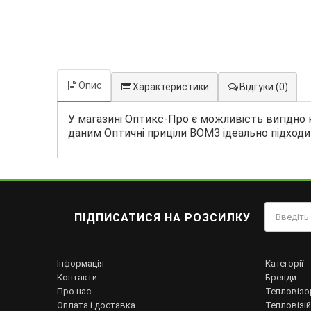
Опис
Характеристики
Відгуки
(0)
У магазині Оптикс-Про є можливість вигідно 
даним Оптичні приціли ВОМЗ ідеально підходит
ПІДПИСАТИСЯ НА РОЗСИЛКУ
Інформація
Категорії
Контакти
Бренди
Про нас
Тепловізо
Оплата і доставка
Тепловізій