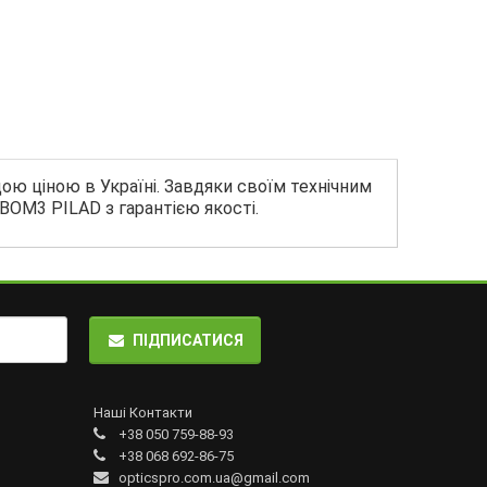
ою ціною в Україні. Завдяки своїм технічним
 ВОМ3 PILAD з гарантією якості.
ПІДПИСАТИСЯ
Наші Контакти
+38 050 759-88-93
+38 068 692-86-75
opticspro.com.ua@gmail.com