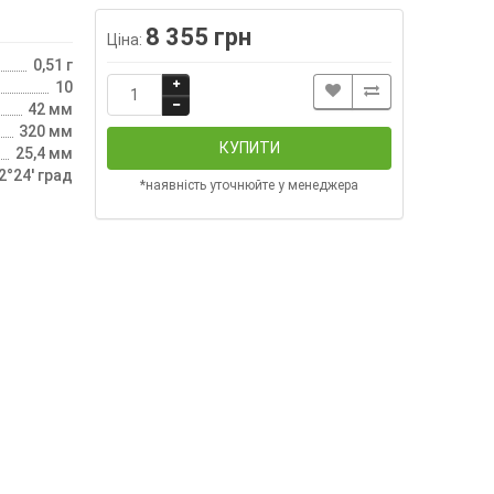
8 355 грн
Ціна:
0,51 г
10
42 мм
320 мм
КУПИТИ
25,4 мм
2°24' град
*наявність уточнюйте у менеджера