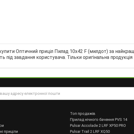
купити Оптичний приціл Пилад 10х42 F (милдот) за найкращ
ь під завдання користувача. Тільки оригінальна продукція
Топ продажів
Прилад нічного бачення PVS 14
ри
Pulsar Accolade 2 LRF XP50 PRO
ні приціли
Pulsar Trail 2 LRF XQ50