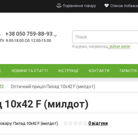
Порівняння товару
Список побажан
+38 050 759-88-93
Пт: 9:00-18:00 Сб: 12:00-15:00
Я шукаю, наприклад,
pulsar axion
С
НОВИНИ ТА СТАТТІ
ІНСТРУКЦІЇ
КОНТАКТИ
ГАРАНТІЯ
МЗ
Оптичний приціл Пилад 10х42 F (милдот)
 10х42 F (милдот)
0 відгуки
овару:
Пилад 10х42 F (милдот)