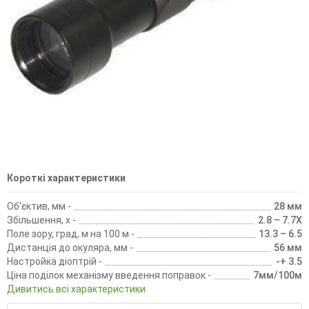
Короткі характеристики
Об'єктив, мм -
28 мм
Збільшення, х -
2.8 – 7.7X
Поле зору, град, м на 100 м -
13.3 – 6.5
Дистанція до окуляра, мм -
56 мм
Настройка діоптрій -
-+ 3.5
Ціна поділок механізму введення поправок -
7мм/100м
Дивитись всі характеристики