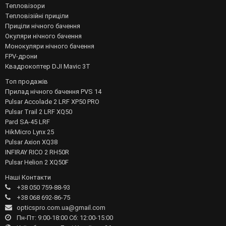
Тепловізори
Тепловізійні приціли
Приціли нічного бачення
Окуляри нічного бачення
Монокуляри нічного бачення
FPV-дрони
Квадрокоптер DJI Mavic 3T
Топ продажів
Прилад нічного бачення PVS 14
Pulsar Accolade 2 LRF XP50 PRO
Pulsar Trail 2 LRF XQ50
Pard SA-45 LRF
HikMicro Lynx 25
Pulsar Axion XQ38
INFIRAY RICO 2 RH50R
Pulsar Helion 2 XQ50F
Наші Контакти
+38 050 759-88-93
+38 068 692-86-75
opticspro.com.ua@gmail.com
Пн-Пт: 9:00-18:00 Сб: 12:00-15:00