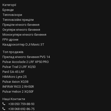
Категорії
Бренди
Тепловізори
Тепловізійні приціли
Приціли нічного бачення
Окуляри нічного бачення
Монокуляри нічного бачення
FPV-дрони
Квадрокоптер DJI Mavic 3T
Топ продажів
Прилад нічного бачення PVS 14
Pulsar Accolade 2 LRF XP50 PRO
Pulsar Trail 2 LRF XQ50
Pard SA-45 LRF
HikMicro Lynx 25
Pulsar Axion XQ38
INFIRAY RICO 2 RH50R
Pulsar Helion 2 XQ50F
Наші Контакти
+38 050 759-88-93
+38 068 692-86-75