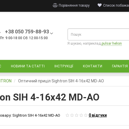
Порівняння товару
Список побажан
+38 050 759-88-93
Пт: 9:00-18:00 Сб: 12:00-15:00
Я шукаю, наприклад,
pulsar helion
С
НОВИНИ ТА СТАТТІ
ІНСТРУКЦІЇ
КОНТАКТИ
ГАРАНТІЯ
GHTRON
Оптичний приціл Sightron SIH 4-16х42 MD-AO
ron SIH 4-16х42 MD-AO
0 відгуки
овару:
Sightron SIH 4-16х42 MD-AO