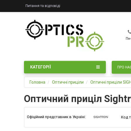
Питання та відповіді
Пн-
КАТЕГОРІЇ
ПРО НА
Головна
Оптичні приціли
Оптичні приціли SI
Оптичний приціл Sight
Офіційний представник в Україні:
Код т