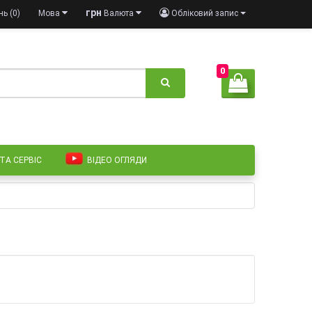
грн
ь (0)
Мова
Валюта
Обліковий запис
0
 ТА СЕРВІС
ВІДЕО ОГЛЯДИ