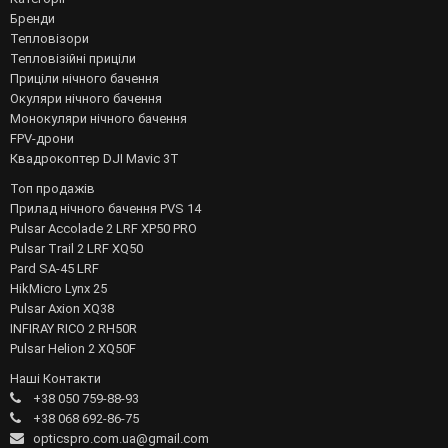
Бренди
Тепловізори
Тепловізійні приціли
Приціли нічного бачення
Окуляри нічного бачення
Монокуляри нічного бачення
FPV-дрони
Квадрокоптер DJI Mavic 3T
Топ продажів
Прилад нічного бачення PVS 14
Pulsar Accolade 2 LRF XP50 PRO
Pulsar Trail 2 LRF XQ50
Pard SA-45 LRF
HikMicro Lynx 25
Pulsar Axion XQ38
INFIRAY RICO 2 RH50R
Pulsar Helion 2 XQ50F
Наші Контакти
+38 050 759-88-93
+38 068 692-86-75
opticspro.com.ua@gmail.com