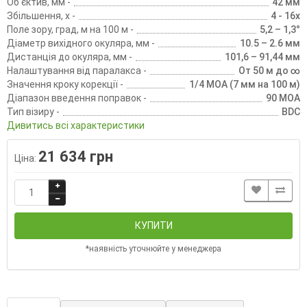
Об'єктив, мм -
42 мм
Збільшення, х -
4 - 16x
Поле зору, град, м на 100 м -
5,2 – 1,3°
Діаметр вихідного окуляра, мм -
10.5 – 2.6 мм
Дистанція до окуляра, мм -
101,6 – 91,44 мм
Налаштування від паралакса -
От 50 м до ∞
Значення кроку корекції -
1/4 MOA (7 мм на 100 м)
Діапазон введення поправок -
90 MOA
Тип візиру -
BDC
Дивитись всі характеристики
21 634 грн
Ціна:
КУПИТИ
*наявність уточнюйте у менеджера