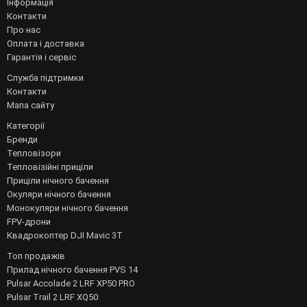
Інформація
Контакти
Про нас
Оплата і доставка
Гарантія і сервіс
Служба підтримки
Контакти
Мапа сайту
Категорії
Бренди
Тепловізори
Тепловізійні приціли
Приціли нічного бачення
Окуляри нічного бачення
Монокуляри нічного бачення
FPV-дрони
Квадрокоптер DJI Mavic 3T
Топ продажів
Прилад нічного бачення PVS 14
Pulsar Accolade 2 LRF XP50 PRO
Pulsar Trail 2 LRF XQ50