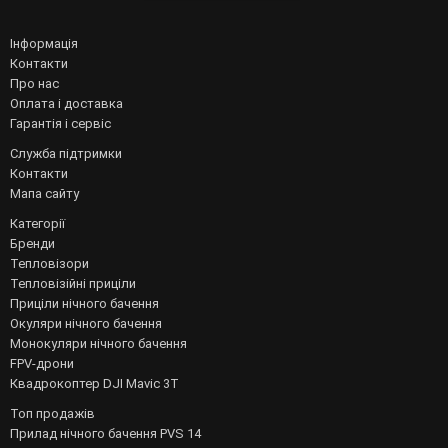
Інформація
Контакти
Про нас
Оплата і доставка
Гарантія і сервіс
Служба підтримки
Контакти
Мапа сайту
Категорії
Бренди
Тепловізори
Тепловізійні приціли
Приціли нічного бачення
Окуляри нічного бачення
Монокуляри нічного бачення
FPV-дрони
Квадрокоптер DJI Mavic 3T
Топ продажів
Прилад нічного бачення PVS 14