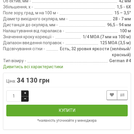
Об'єктив, мм -
42 мм
Збільшення, х -
1,5 - 6Х
Поле зору, град, м на 100 м -
15 – 3,5°
Діаметр вихідного окуляра, мм -
28 - 7 мм
Дистанція до окуляра, мм -
96,5 - 94 мм
Налаштування від паралакса -
100 м
Значення кроку корекції -
1/4 MOA (7 мм на 100 м)
Діапазон введення поправок -
125 MOA (3,5 м)
Підсвічування сітки -
Есть, 32 уровня яркости (зелёный/
красный)
Тип візиру -
German #4
Дивитись всі характеристики
34 130 грн
Ціна:
КУПИТИ
*наявність уточнюйте у менеджера