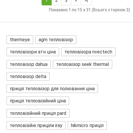
1
2
3
>
>|
Показано 1 по 15 з 31 (Всього сторінок 3)
thermeye
agm тепловізор
тепловізори атн ціна
тепловізора nvectech
тепловізор dahua
тепловізор seek thermal
тепловізор delta
приціл тепловізор для полювання ціна
приціл тепловізійний ціна
тепловізійний приціл pard
тепловізійні приціли iray
hikmicro приціл