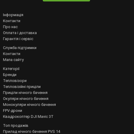
Інформація
Контакти
Про нас
Оплата і доставка
Гарантія і сервіс
Служба підтримки
Контакти
Мапа сайту
Категорії
Бренди
Тепловізори
Тепловізійні приціли
Приціли нічного бачення
Окуляри нічного бачення
Монокуляри нічного бачення
FPV-дрони
Квадрокоптер DJI Mavic 3T
Топ продажів
Прилад нічного бачення PVS 14