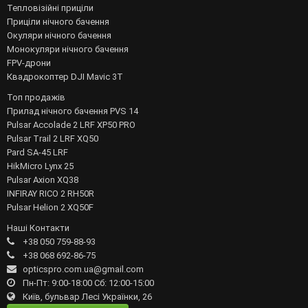
Тепловізійні приціли
Приціли нічного бачення
Окуляри нічного бачення
Монокуляри нічного бачення
FPV-дрони
Квадрокоптер DJI Mavic 3T
Топ продажів
Прилад нічного бачення PVS 14
Pulsar Accolade 2 LRF XP50 PRO
Pulsar Trail 2 LRF XQ50
Pard SA-45 LRF
HikMicro Lynx 25
Pulsar Axion XQ38
INFIRAY RICO 2 RH50R
Pulsar Helion 2 XQ50F
Наші Контакти
+38 050 759-88-93
+38 068 692-86-75
opticspro.com.ua@gmail.com
Пн-Пт: 9:00-18:00 Сб: 12:00-15:00
Київ, бульвар Лесі Українки, 26