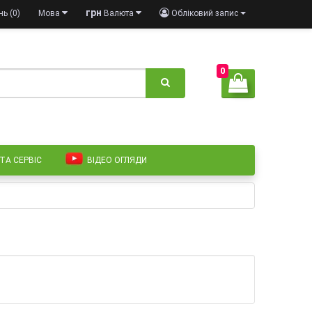
грн
ь (0)
Мова
Валюта
Обліковий запис
0
 ТА СЕРВІС
ВІДЕО ОГЛЯДИ