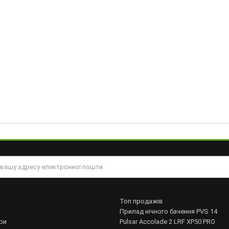
Топ продажів
Прилад нічного бачення PVS 14
ри
Pulsar Accolade 2 LRF XP50 PRO