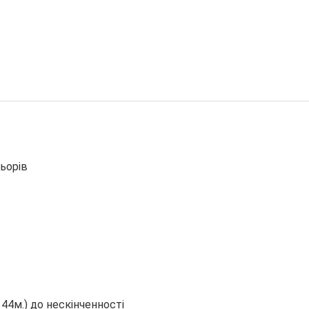
льорів
44м.) до нескінченності