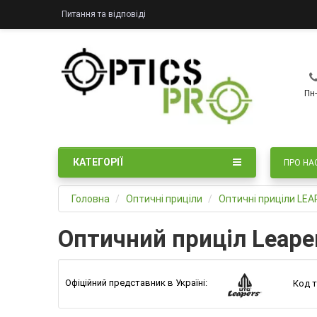
Питання та відповіді
Пн-
КАТЕГОРІЇ
ПРО НА
Головна
Оптичні приціли
Оптичні приціли LE
Оптичний приціл Leaper
Офіційний представник в Україні:
Код т