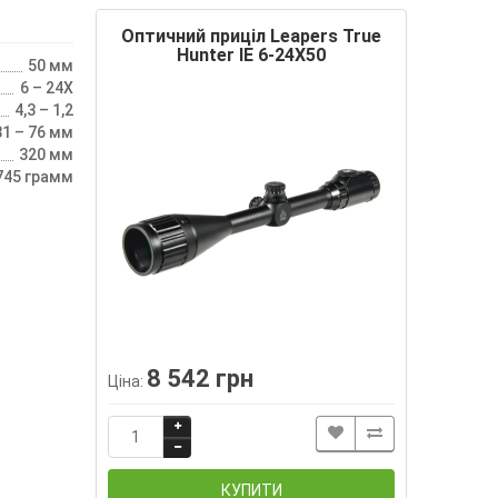
Оптичний приціл Leapers True
Hunter ІЕ 6-24Х50
50 мм
6 – 24X
4,3 – 1,2
81 – 76 мм
320 мм
745 грамм
8 542 грн
Ціна:
КУПИТИ