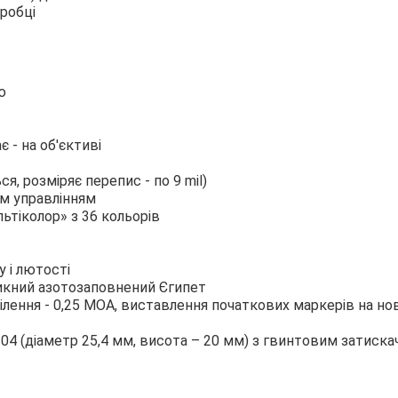
оробці
ю
є - на об'єктиві
, розміряє перепис - по 9 mil)
им управлінням
ьтіĸолор» з 36 кольорів
 і лютості
икний азотозаповнений Єгипет
 ділення - 0,25 МОА, виставлення початкових маркерів на но
04 (діаметр 25,4 мм, висота – 20 мм) з гвинтовим затиска