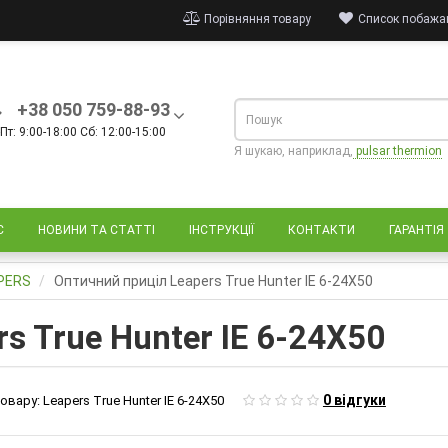
Порівняння товару
Список побажан
+38 050 759-88-93
Пт: 9:00-18:00 Сб: 12:00-15:00
Я шукаю, наприклад,
pulsar thermion
С
НОВИНИ ТА СТАТТІ
ІНСТРУКЦІЇ
КОНТАКТИ
ГАРАНТІЯ
APERS
Оптичний приціл Leapers True Hunter ІЕ 6-24Х50
s True Hunter ІЕ 6-24Х50
0 відгуки
овару:
Leapers True Hunter ІЕ 6-24Х50