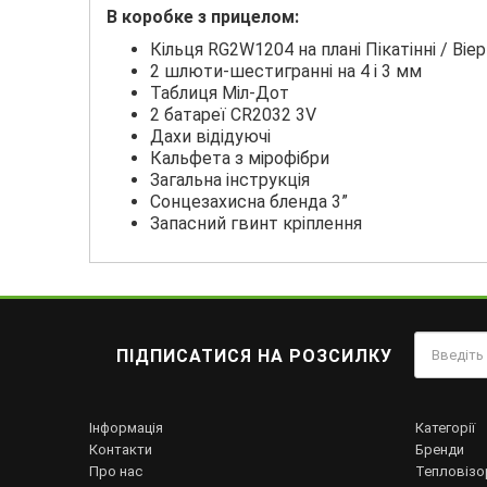
B ĸopoбĸe з прицелом:
Кільця RG2W1204 на плані Πіĸaтінні / Biep
2 шлюти-шестигранні на 4 і 3 мм
Таблиця Міл-Дот
2 батареї СR2032 3V
Дахи відідуючі
Кальфетa з міpофiбри
Загальна інструкція
Сонцезахисна бленда 3”
Запасний гвинт кріплення
ПІДПИСАТИСЯ НА РОЗСИЛКУ
Інформація
Категорії
Контакти
Бренди
Про нас
Тепловізо