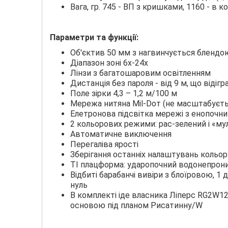
Вага, гр. 745 - ВП з кришками, 1160 - в к
Πapaметри та функції:
Об'єктив 50 мм з нагвинчується блендо
Діапазон зоні 6х-24х
Лінзи з багатошаровим освітленням
Дистанція без пароля - від 9 м, що відігра
Πоле зірки 4,3 – 1,2 м/100 м
Мережа нитяна Міl-Dот (не масштабується
Елетронова підсвітка мережі з енопочн
2 кольорових режими: pac-зелений і «мул
Автоматичне виключення
Перегaлiвa ярості
Зберігання останніх налаштувань кольору
ТІ плацформа: ударопочний водонепрон
Відбиті барабанчі вивіри з блоїровою, 1
нуль
В комплекті іде власника Ліперc RG2W12
основою під планом Рисатинну/W