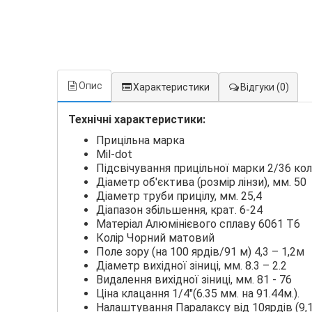
Опис
Характеристики
Відгуки
(0)
Технічні характеристики:
Прицільна марка
Mil-dot
Підсвічування прицільної марки 2/36 ко
Діаметр об'єктива (розмір лінзи), мм. 50
Діаметр труби прицілу, мм. 25,4
Діапазон збільшення, крат. 6-24
Матеріал Алюмінієвого сплаву 6061 Т6
Колір Чорний матовий
Поле зору (на 100 ярдів/91 м) 4,3 – 1,2м
Діаметр вихідної зіниці, мм. 8.3 – 2.2
Видалення вихідної зіниці, мм. 81 - 76
Ціна клацання 1/4"(6.35 мм. на 91.44м.).
Налаштування Паралаксу від 10ярдів (9,1