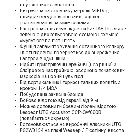
внутрішнього запотіння
Витрачена на стільнику мережі Міl-Dот,
швидке введення поправи і оцінка
розташування за мил-точками
Елетронная система підсвіти ЕZ-ТАР ІЕ з ясно-
зеленою двокольоровою схемою і схемою
«мультіолет з п'ят і п'ять
Фуніція запам'ятовування останнього кольору
і люті підсвіти, повернеться до збережених
настрой в один ліній
Відбиті пристрілочні барабанчі (без риши) з
блоїровою настройкою, звернено початкових
маркерів на новий нуль пiсл
Від вертикальних і горизонтальних попитів з
кроком 1/4 МОА
Побудована захисна бленда
Бойова відстою від паралії від 9 м
Можна доповнити боєвим ліолем відстою
Lеарерт UТG Ассuѕhот ЅСР-ЅW080В
(попайається окремо)
Встановлюється на виробничі власники UТG
RG2W3154 на плані Wеавер / Рісатінну, висота