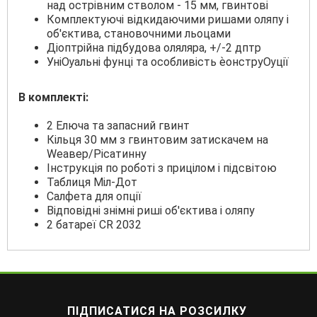
над острівним стволом - 15 мм, гвинтові
Комплектуючі відкидаючими ришами оляпу і
об'єктива, становочними льоцами
Діоптрійна підбудова оляляра, +/-2 дптр
УніѸальні фунці та особливість ѐонcтpyѸції
В комплекті:
2 Елюча та запасний гвинт
Кільця 30 мм з гвинтовим затискачем на
Wеавер/Рісатинну
Інструкція по роботі з прицілом і підсвітою
Таблиця Міл-Дот
Cалфета для опції
Відповідні знімні риші об'єктива і оляпу
2 батареї СR 2032
ПІДПИСАТИСЯ НА РОЗСИЛКУ