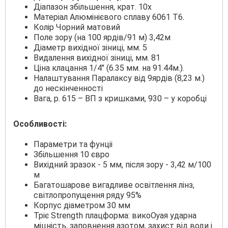
Діапазон збільшення, крат. 10х
Матеріал Алюмінієвого сплаву 6061 Т6.
Колір Чорний матовий
Поле зору (на 100 ярдів/91 м) 3,42м
Діаметр вихідної зіниці, мм. 5
Видалення вихідної зіниці, мм. 81
Ціна клацання 1/4" (6.35 мм. на 91.44м.).
Налаштування Паралаксу від 9ярдів (8,23 м.)
до нескінченності
Вага, р. 615 – ВП з кришками, 930 – у коробці
Особливості:
Πapaметри та фунціі
Збільшення 10 євро
Вихідний зразок - 5 мм, після зору - 3,42 м/100
м
Багатошарове вигадливе освітлення лінз,
світлопропущення ряду 95%
Корпус діаметром 30 мм
Тріє Ѕtrеngth плацформа: викоѸая ударна
міцність, заповнення азотом, захист від води і