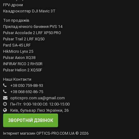
FPV-дрони
Квадрокоптер DJI Mavic 3T
Топ продажів
Прилад нічного бачення PVS 14
Pulsar Accolade 2 LRF XP50 PRO
Pulsar Trail 2 LRF XQ50
Pard SA-45 LRF
HikMicro Lynx 25
Pulsar Axion XQ38
INFIRAY RICO 2 RH50R
Pulsar Helion 2 XQ50F
Наші Контакти
+38 050 759-88-93
+38 068 692-86-75
opticspro.com.ua@gmail.com
Пн-Пт: 9:00-18:00 Сб: 12:00-15:00
Київ, бульвар Лесі Українки, 26
ЗВОРОТНІЙ ДЗВІНОК
Інтернет магазин OPTICS-PRO.COM.UA © 2026