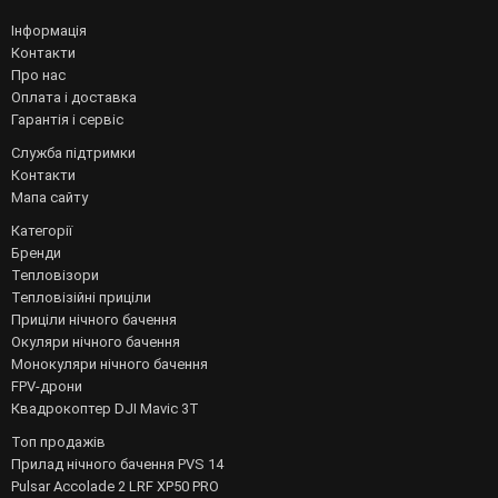
Інформація
Контакти
Про нас
Оплата і доставка
Гарантія і сервіс
Служба підтримки
Контакти
Мапа сайту
Категорії
Бренди
Тепловізори
Тепловізійні приціли
Приціли нічного бачення
Окуляри нічного бачення
Монокуляри нічного бачення
FPV-дрони
Квадрокоптер DJI Mavic 3T
Топ продажів
Прилад нічного бачення PVS 14
Pulsar Accolade 2 LRF XP50 PRO