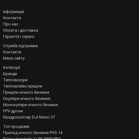
Інформація
Контакти
Про нас
Оплата і доставка
Гарантія і сервіс
Служба підтримки
Контакти
Мапа сайту
Категорії
Бренди
Тепловізори
Тепловізійні приціли
Приціли нічного бачення
Окуляри нічного бачення
Монокуляри нічного бачення
FPV-дрони
Квадрокоптер DJI Mavic 3T
Топ продажів
Прилад нічного бачення PVS 14
Pulsar Accolade 2 LRF XP50 PRO