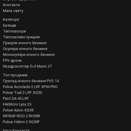
Контакти
Мапа сайту
Категорії
Бренди
Тепловізори
Тепловізійні приціли
Приціли нічного бачення
Окуляри нічного бачення
Монокуляри нічного бачення
FPV-дрони
Квадрокоптер DJI Mavic 3T
Топ продажів
Прилад нічного бачення PVS 14
Pulsar Accolade 2 LRF XP50 PRO
Pulsar Trail 2 LRF XQ50
Pard SA-45 LRF
HikMicro Lynx 25
Pulsar Axion XQ38
INFIRAY RICO 2 RH50R
Pulsar Helion 2 XQ50F
Наші Контакти