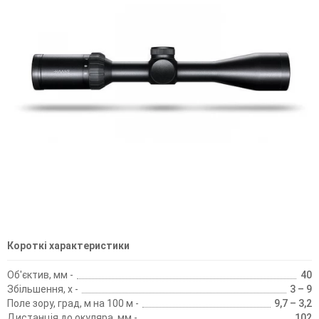
Короткі характеристики
Об'єктив, мм -
40
Збільшення, х -
3 – 9
Поле зору, град, м на 100 м -
9,7 – 3,2
Дистанція до окуляра, мм -
102