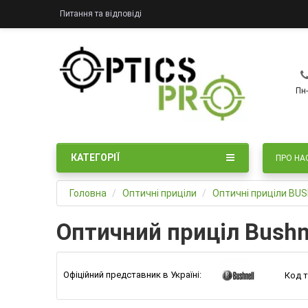
Питання та відповіді
Пн-
КАТЕГОРІЇ
ПРО НА
Головна
Оптичні приціли
Оптичні приціли BU
Оптичний приціл Bushne
Офіційний представник в Україні:
Код т