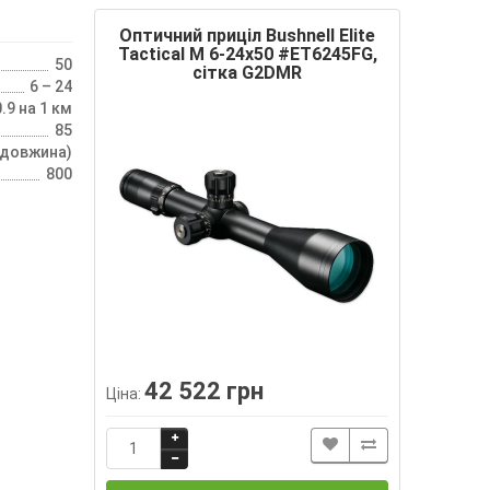
Оптичний приціл Bushnell Elite
Tactical M 6-24х50 #ET6245FG,
50
сітка G2DMR
6 – 24
0.9 на 1 км
85
(довжина)
800
42 522 грн
Ціна: