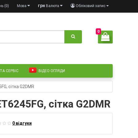
грн
ь (0)
Мова
Валюта
Обліковий запис
0
 ТА СЕРВІС
ВІДЕО ОГЛЯДИ
45FG, сітка G2DMR
 #ET6245FG, сітка G2DMR
0 відгуки