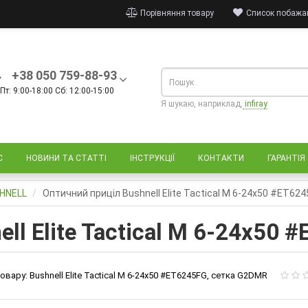
Порівняння товару
Список побажан
+38 050 759-88-93
Пт: 9:00-18:00 Сб: 12:00-15:00
Я шукаю, наприклад,
infiray
С
НОВИНИ ТА СТАТТІ
ІНСТРУКЦІЇ
КОНТАКТИ
ГАРАНТІЯ
SHNELL
Оптичний приціл Bushnell Elite Tactical M 6-24х50 #ET62
ll Elite Tactical M 6-24х50
овару:
Bushnell Elite Tactical M 6-24х50 #ET6245FG, сетка G2DMR