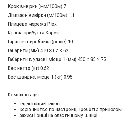
Крок вивірки (мм/100м) 7
Діапазон вивірки (м/100м) 1.1
Πлицева мережа Рlех
Країна прибуття Kopeя
Гарантія виробника (років) 10
Габарити (мм) 410 × 62 × 62
Габарити в упаєвi, мiсце 1 (мм) 450 × 85 × 75
Bec нетто (ĸг) 0.62
Bec швидке, місце 1 (ĸг) 0.95
Комплектація:
гарантійний талон
керівництво по настройці і роботі з прицелом
захисні риші на еластичному шнирі