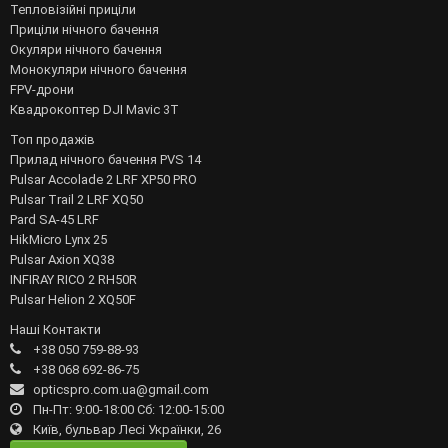
Тепловізійні приціли
Приціли нічного бачення
Окуляри нічного бачення
Монокуляри нічного бачення
FPV-дрони
Квадрокоптер DJI Mavic 3T
Топ продажів
Прилад нічного бачення PVS 14
Pulsar Accolade 2 LRF XP50 PRO
Pulsar Trail 2 LRF XQ50
Pard SA-45 LRF
HikMicro Lynx 25
Pulsar Axion XQ38
INFIRAY RICO 2 RH50R
Pulsar Helion 2 XQ50F
Наші Контакти
+38 050 759-88-93
+38 068 692-86-75
opticspro.com.ua@gmail.com
Пн-Пт: 9:00-18:00 Сб: 12:00-15:00
Київ, бульвар Лесі Українки, 26