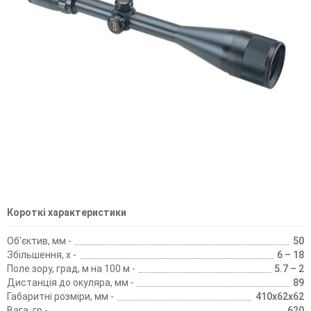
Короткі характеристики
Об'єктив, мм -
50
Збільшення, х -
6 – 18
Поле зору, град, м на 100 м -
5.7 – 2
Дистанція до окуляра, мм -
89
Габаритні розміри, мм -
410x62x62
Вага, гр -
620