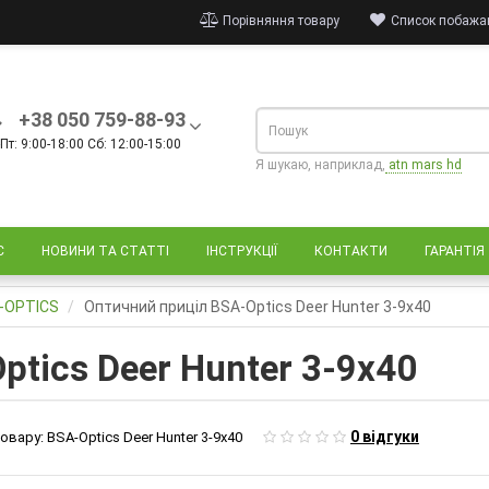
Порівняння товару
Список побажан
+38 050 759-88-93
Пт: 9:00-18:00 Сб: 12:00-15:00
Я шукаю, наприклад,
atn mars hd
С
НОВИНИ ТА СТАТТІ
ІНСТРУКЦІЇ
КОНТАКТИ
ГАРАНТІЯ
A-OPTICS
Оптичний приціл BSA-Optics Deer Hunter 3-9х40
tics Deer Hunter 3-9х40
0 відгуки
овару:
BSA-Optics Deer Hunter 3-9х40