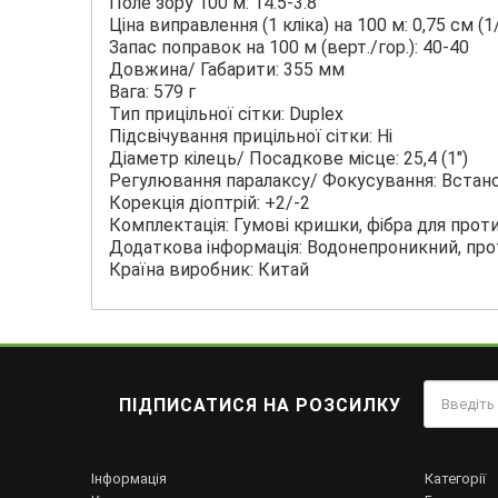
Поле зору 100 м: 14.5-3.8
Ціна виправлення (1 кліка) на 100 м: 0,75 см (
Запас поправок на 100 м (верт./гор.): 40-40
Довжина/ Габарити: 355 мм
Вага: 579 г
Тип прицільної сітки: Duplex
Підсвічування прицільної сітки: Ні
Діаметр кілець/ Посадкове місце: 25,4 (1")
Регулювання паралаксу/ Фокусування: Встанов
Корекція діоптрій: +2/-2
Комплектація: Гумові кришки, фібра для прот
Додаткова інформація: Водонепроникний, пр
Країна виробник: Китай
ПІДПИСАТИСЯ НА РОЗСИЛКУ
Інформація
Категорії