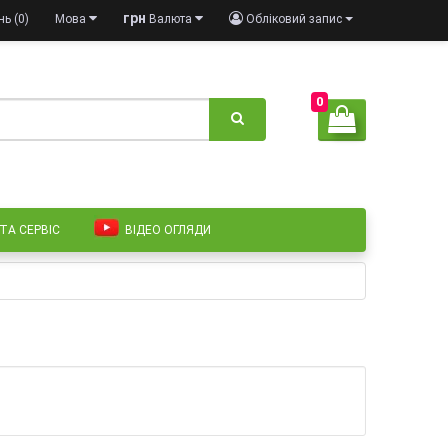
грн
ь (0)
Мова
Валюта
Обліковий запис
0
 ТА СЕРВІС
ВІДЕО ОГЛЯДИ