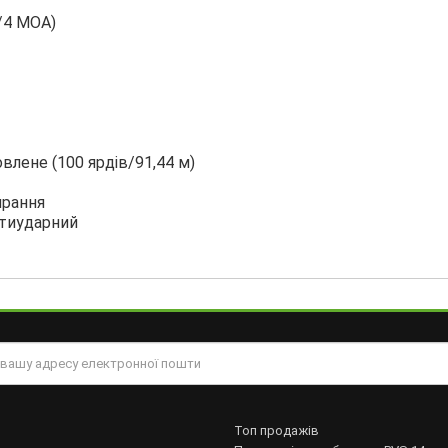
1/4 МОА)
лене (100 ярдів/91,44 м)
ирання
отиударний
Топ продажів