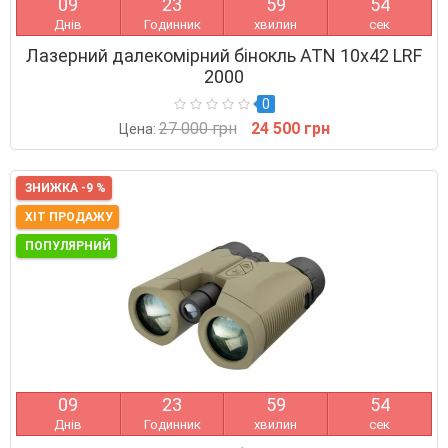
0
9
2
3
5
9
5
4
Днів
Годинник
хвилин
сек
Лазерний далекомірний бінокль ATN 10x42 LRF
2000
0
27 000 грн
24 500 грн
Цена:
ЗНИЖКА -9 %
ХІТ ПРОДАЖУ
ПОПУЛЯРНИЙ
0
9
2
3
5
9
5
4
Днів
Годинник
хвилин
сек