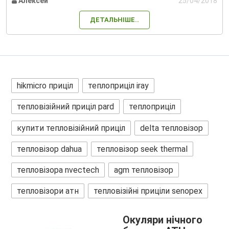
Алексей
25/04/2018
ДЕТАЛЬНІШЕ..
hikmicro приціл
теплоприціл iray
тепловізійний приціл pard
теплоприціл
купити тепловізійний приціл
delta тепловізор
тепловізор dahua
тепловізор seek thermal
тепловізора nvectech
agm тепловізор
тепловізори атн
тепловізійні приціли senopex
Окуляри нічного