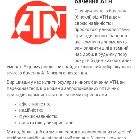
бачення АТН
Окуляри нічного бачення
(біноклі) від ATN відомі
своєю надійністю і
простотою у використанні.
Прилади нічного бачення
цієї компанії допоможуть
вам виявити цілі в темний
час доби, в будь-яку пору
року, і в будь-яких погодних
умовах. У цьому розділі ви знайдете широкий вибір окулярів
нічного бачення ATN різного покоління.
Вирішивши у нас купити окуляри нічного бачення ATN, ви
переконаєтеся, що кожен з запропонованих оптичних
приладів відрізняється наступними перевагами:
ефективністю;
надійністю;
функціональністю;
простотою у використанні.
Ми подбали, щоб ви змогли серед запропонованих моделей
підібрати найбільш відповідний варіант. У картці кожного