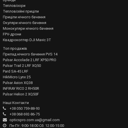
Тепловізори
Тепловізійні приціли
Приціли нічного бачення
Окуляри нічного бачення
Монокуляри нічного бачення
FPV-дрони
Квадрокоптер DJI Mavic 3T
Топ продажів
Прилад нічного бачення PVS 14
Pulsar Accolade 2 LRF XP50 PRO
Pulsar Trail 2 LRF XQ50
Pard SA-45 LRF
HikMicro Lynx 25
Pulsar Axion XQ38
INFIRAY RICO 2 RH50R
Pulsar Helion 2 XQ50F
Наші Контакти
+38 050 759-88-93
+38 068 692-86-75
opticspro.com.ua@gmail.com
Пн-Пт: 9:00-18:00 Сб: 12:00-15:00