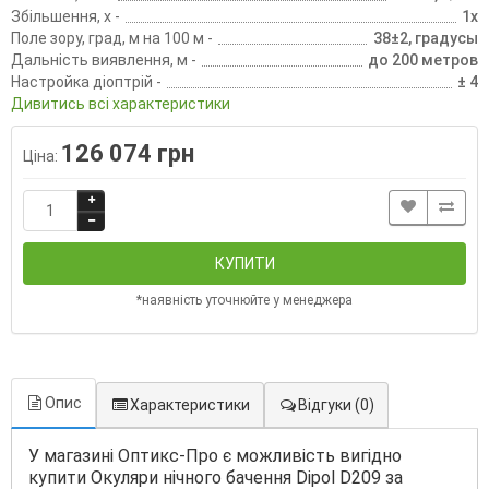
Збільшення, х -
1х
Поле зору, град, м на 100 м -
38±2, градусы
Дальність виявлення, м -
до 200 метров
Настройка діоптрій -
± 4
Дивитись всі характеристики
126 074 грн
Ціна:
КУПИТИ
*наявність уточнюйте у менеджера
Опис
Характеристики
Відгуки
(0)
У магазині Оптикс-Про є можливість вигідно
купити Окуляри нічного бачення Dipol D209 за