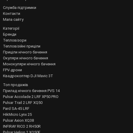
Служба підтримки
Контакти
Мапа сайту
Категорії
Бренди
Тепловізори
Тепловізійні приціли
Приціли нічного бачення
Окуляри нічного бачення
Монокуляри нічного бачення
FPV-дрони
Квадрокоптер DJI Mavic 3T
Топ продажів
Прилад нічного бачення PVS 14
Pulsar Accolade 2 LRF XP50 PRO
Pulsar Trail 2 LRF XQ50
Pard SA-45 LRF
HikMicro Lynx 25
Pulsar Axion XQ38
INFIRAY RICO 2 RH50R
Pulsar Helion 2 XQ50F