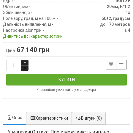
Ядро -
ЭОП 2+
Об'єктив, мм -
20мм, F/1.2
Збільшення, х -
1х
Поле зору, град, м на 100 м -
50±2, градусы
Дальність виявлення, м -
до 170 метров
Настройка діоптрій -
± 4
Дивитись всі характеристики
67 140 грн
Ціна:
КУПИТИ
*наявність уточнюйте у менеджера
Опис
Характеристики
Відгуки
(0)
У магазині Оптикс-Про є можливість вигідно