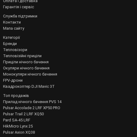
Оплата і доставка
Гарантія і сервіс
Служба підтримки
Контакти
Мапа сайту
Категорії
Бренди
Тепловізори
Тепловізійні приціли
Приціли нічного бачення
Окуляри нічного бачення
Монокуляри нічного бачення
FPV-дрони
Квадрокоптер DJI Mavic 3T
Топ продажів
Прилад нічного бачення PVS 14
Pulsar Accolade 2 LRF XP50 PRO
Pulsar Trail 2 LRF XQ50
Pard SA-45 LRF
HikMicro Lynx 25
Pulsar Axion XQ38