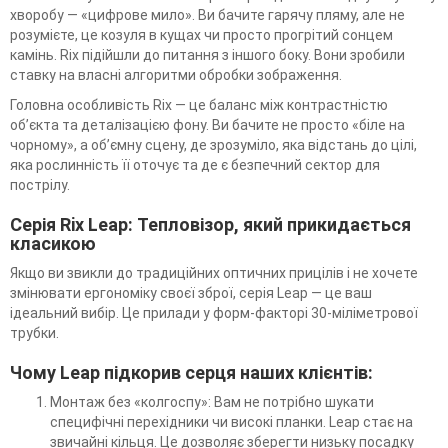
хворобу — «цифрове мило». Ви бачите гарячу пляму, але не
розумієте, це козуля в кущах чи просто прогрітий сонцем
камінь. Rix підійшли до питання з іншого боку. Вони зробили
ставку на власні алгоритми обробки зображення.
Головна особливість Rix — це баланс між контрастністю
об’єкта та деталізацією фону. Ви бачите не просто «біле на
чорному», а об’ємну сцену, де зрозуміло, яка відстань до цілі,
яка рослинність її оточує та де є безпечний сектор для
пострілу.
Серія Rix Leap: Тепловізор, який прикидається
класикою
Якщо ви звикли до традиційних оптичних прицілів і не хочете
змінювати ергономіку своєї зброї, серія Leap — це ваш
ідеальний вибір. Це прилади у форм-факторі 30-міліметрової
трубки.
Чому Leap підкорив серця наших клієнтів:
Монтаж без «колгоспу»: Вам не потрібно шукати
специфічні перехідники чи високі планки. Leap стає на
звичайні кільця. Це дозволяє зберегти низьку посадку