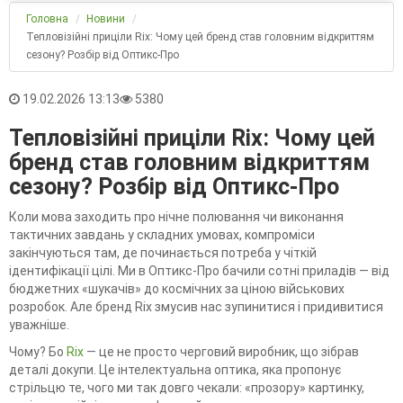
Головна
Новини
Тепловізійні приціли Rix: Чому цей бренд став головним відкриттям
сезону? Розбір від Оптикс-Про
19.02.2026 13:13
5380
Тепловізійні приціли Rix: Чому цей
бренд став головним відкриттям
сезону? Розбір від Оптикс-Про
Коли мова заходить про нічне полювання чи виконання
тактичних завдань у складних умовах, компроміси
закінчуються там, де починається потреба у чіткій
ідентифікації цілі. Ми в Оптикс-Про бачили сотні приладів — від
бюджетних «шукачів» до космічних за ціною військових
розробок. Але бренд Rix змусив нас зупинитися і придивитися
уважніше.
Чому? Бо
Rix
— це не просто черговий виробник, що зібрав
деталі докупи. Це інтелектуальна оптика, яка пропонує
стрільцю те, чого ми так довго чекали: «прозору» картинку,