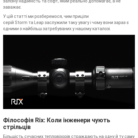
залізну надійність та софт, який реально допомагає, а не
заважає.
У цій статті ми розберемося, чим приціли
серій Storm та Leap заслужили таку увагу і чому вони зараз є
одними з найбільш затребуваних у нашому каталозі.
Філософія Rix: Коли інженери чують
стрільців
Більшість сучасних тепловізорів страждають на одну й ту саму