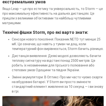
екстремальних умов
Якщо Leap — це про естетику та універсальність, то Storm — це
про максимальну ефективність на дальніх дистанціях. Це
приціли з великими об’єктивами та найбільш чутливими
матрицями.
Технічні фішки Storm, про які варто знати:
Сенсори нового покоління: Показник NETD тут менше 25
мК. Це означає, що навіть у туман чи дощ, коли
температурний фон вирівнюється, Storm бачить різницю.
Дистанція виявлення: Деякі моделі дозволяють бачити
теплову сигнатуру на відстані понад 2500 метрів. Це
робить їх незамінними для гірського полювання або
степових умов Одещини та півдня України.
Змінні акумулятори: В Оптикс-Про ми часто чуємо скарги
на вбудовані батареї. У Storm ви просто змінюєте
стандартний елемент живлення за 10 секунд — і ви знову
в грі.