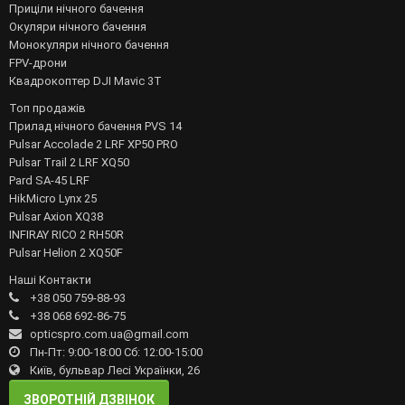
Приціли нічного бачення
Окуляри нічного бачення
Монокуляри нічного бачення
FPV-дрони
Квадрокоптер DJI Mavic 3T
Топ продажів
Прилад нічного бачення PVS 14
Pulsar Accolade 2 LRF XP50 PRO
Pulsar Trail 2 LRF XQ50
Pard SA-45 LRF
HikMicro Lynx 25
Pulsar Axion XQ38
INFIRAY RICO 2 RH50R
Pulsar Helion 2 XQ50F
Наші Контакти
+38 050 759-88-93
+38 068 692-86-75
opticspro.com.ua@gmail.com
Пн-Пт: 9:00-18:00 Сб: 12:00-15:00
Київ, бульвар Лесі Українки, 26
ЗВОРОТНІЙ ДЗВІНОК