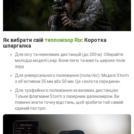
Як вибрати свій
тепловізор Rix
: Коротка
шпаргалка
Для лісу та невеликих дистанцій (до 200 м): Обирайте
молодші моделі Leap. Вони легкі та мають широке поле
зору.
Для універсального полювання (поле/ліс): Моделі Storm
з об’єктивом 35 мм або 50 мм. Це «золота середина».
Для трофейного полювання на великих дистанціях:
Тільки флагмани Storm з лазерним далекоміром. Ви
повинні знати точну відстань, щоб зробити той самий
єдиний постріл.