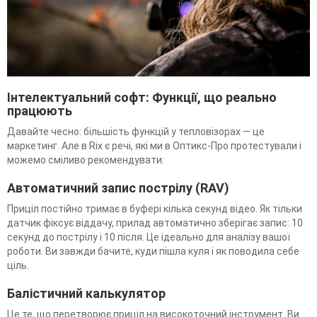
Інтелектуальний софт: Функції, що реально
працюють
Давайте чесно: більшість функцій у тепловізорах — це
маркетинг. Але в Rix є речі, які ми в Оптикс-Про протестували і
можемо сміливо рекомендувати:
Автоматичний запис пострілу (RAV)
Приціл постійно тримає в буфері кілька секунд відео. Як тільки
датчик фіксує віддачу, прилад автоматично зберігає запис: 10
секунд до пострілу і 10 після. Це ідеально для аналізу вашої
роботи. Ви завжди бачите, куди пішла куля і як поводила себе
ціль.
Балістичний калькулятор
Це те, що перетворює приціл на високоточний інструмент. Ви