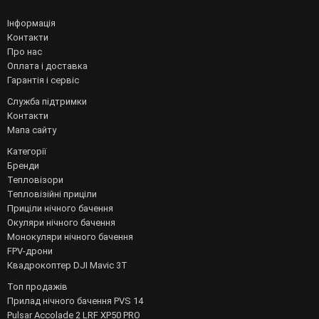
Інформація
Контакти
Про нас
Оплата і доставка
Гарантія і сервіс
Служба підтримки
Контакти
Мапа сайту
Категорії
Бренди
Тепловізори
Тепловізійні приціли
Приціли нічного бачення
Окуляри нічного бачення
Монокуляри нічного бачення
FPV-дрони
Квадрокоптер DJI Mavic 3T
Топ продажів
Прилад нічного бачення PVS 14
Pulsar Accolade 2 LRF XP50 PRO