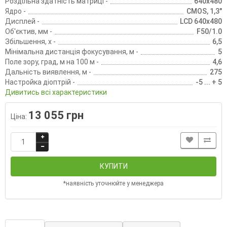
Роздільна здатність матриці -
640x480
Ядро -
CMOS, 1,3"
Дисплей -
LCD 640x480
Об'єктив, мм -
F50/1.0
Збільшення, х -
6,5
Мінімальна дистанція фокусування, м -
5
Поле зору, град, м на 100 м -
4,6
Дальність виявлення, м -
275
Настройка діоптрій -
-5 ... + 5
Дивитись всі характеристики
13 055 грн
Ціна:
КУПИТИ
*наявність уточнюйте у менеджера