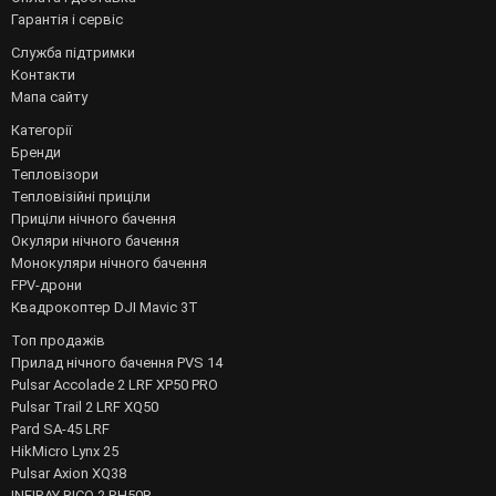
Гарантія і сервіс
Служба підтримки
Контакти
Мапа сайту
Категорії
Бренди
Тепловізори
Тепловізійні приціли
Приціли нічного бачення
Окуляри нічного бачення
Монокуляри нічного бачення
FPV-дрони
Квадрокоптер DJI Mavic 3T
Топ продажів
Прилад нічного бачення PVS 14
Pulsar Accolade 2 LRF XP50 PRO
Pulsar Trail 2 LRF XQ50
Pard SA-45 LRF
HikMicro Lynx 25
Pulsar Axion XQ38
INFIRAY RICO 2 RH50R