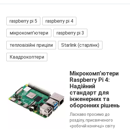
raspberry pi 5
raspberry pi 4
мікрокомп'ютери
raspberry pi 3
тепловізійні приціли
Starlink (старлінк)
Квадрокоптери
Мікрокомп’ютери
Raspberry Pi 4:
Надійний
стандарт для
інженерних та
оборонних рішень
Ласкаво просимо до
розділу, присвяченого
«робочій конячці» світу