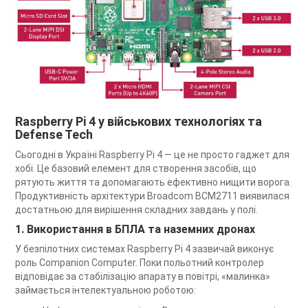
Raspberry Pi 4 у військових технологіях та
Defense Tech
Сьогодні в Україні Raspberry Pi 4 — це не просто гаджет для
хобі. Це базовий елемент для створення засобів, що
рятують життя та допомагають ефективно нищити ворога.
Продуктивність архітектури Broadcom BCM2711 виявилася
достатньою для вирішення складних завдань у полі.
1. Використання в БПЛА та наземних дронах
У безпілотних системах Raspberry Pi 4 зазвичай виконує
роль Companion Computer. Поки польотний контролер
відповідає за стабілізацію апарату в повітрі, «малинка»
займається інтелектуальною роботою: