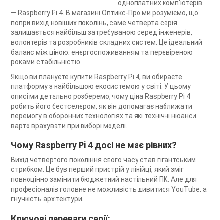
одноплатних комп'ютерів
— Raspberry Pi 4. В магазині Оптикс-Про ми розуміємо, що
попри вихід новіших поколінь, саме четверта серія
залишається найбільш затребуваною серед інженерів,
волонтерів та розробників складних систем. Це ідеальний
баланс між ціною, енергоспоживанням та перевіреною
роками стабільністю.
Якщо ви плануєте купити Raspberry Pi 4, ви обираєте
платформу з найбільшою екосистемою у світі. У цьому
описі ми детально розберемо, чому ціна Raspberry Pi 4
робить його бестселером, як він допомагає наближати
перемогу в оборонних технологіях та які технічні нюанси
варто врахувати при виборі моделі.
Чому Raspberry Pi 4 досі не має рівних?
Вихід четвертого покоління свого часу став гігантським
стрибком. Це був перший пристрій у лінійці, який зміг
повноцінно замінити бюджетний настільний ПК. Але для
професіоналів головне не можливість дивитися YouTube, а
гнучкість архітектури.
Ключові переваги серії: