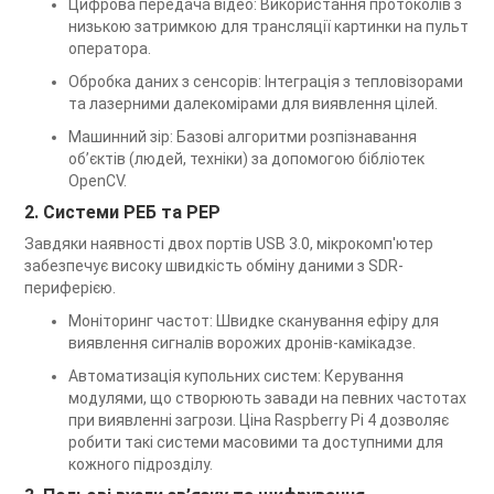
Цифрова передача відео: Використання протоколів з
низькою затримкою для трансляції картинки на пульт
оператора.
Обробка даних з сенсорів: Інтеграція з тепловізорами
та лазерними далекомірами для виявлення цілей.
Машинний зір: Базові алгоритми розпізнавання
об’єктів (людей, техніки) за допомогою бібліотек
OpenCV.
2. Системи РЕБ та РЕР
Завдяки наявності двох портів USB 3.0, мікрокомп'ютер
забезпечує високу швидкість обміну даними з SDR-
периферією.
Моніторинг частот: Швидке сканування ефіру для
виявлення сигналів ворожих дронів-камікадзе.
Автоматизація купольних систем: Керування
модулями, що створюють завади на певних частотах
при виявленні загрози. Ціна Raspberry Pi 4 дозволяє
робити такі системи масовими та доступними для
кожного підрозділу.