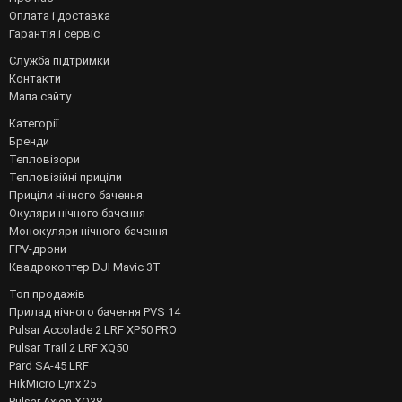
Оплата і доставка
Гарантія і сервіс
Служба підтримки
Контакти
Мапа сайту
Категорії
Бренди
Тепловізори
Тепловізійні приціли
Приціли нічного бачення
Окуляри нічного бачення
Монокуляри нічного бачення
FPV-дрони
Квадрокоптер DJI Mavic 3T
Топ продажів
Прилад нічного бачення PVS 14
Pulsar Accolade 2 LRF XP50 PRO
Pulsar Trail 2 LRF XQ50
Pard SA-45 LRF
HikMicro Lynx 25
Pulsar Axion XQ38