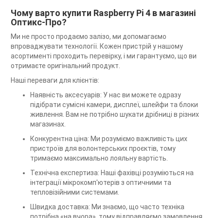
Чому варто купити Raspberry Pi 4 в магазині
Оптикс-Про?
Ми не просто продаємо залізо, ми допомагаємо
впроваджувати технології. Кожен пристрій у нашому
асортименті проходить перевірку, і ми гарантуємо, що ви
отримаєте оригінальний продукт.
Наші переваги для клієнтів:
Наявність аксесуарів: У нас ви можете одразу
підібрати сумісні камери, дисплеї, шлейфи та блоки
живлення. Вам не потрібно шукати дрібниці в різних
магазинах.
Конкурентна ціна: Ми розуміємо важливість цих
пристроїв для волонтерських проєктів, тому
тримаємо максимально лояльну вартість.
Технічна експертиза: Наші фахівці розуміються на
інтеграції мікрокомп'ютерів з оптичними та
тепловізійними системами.
Швидка доставка: Ми знаємо, що часто техніка
потрібна «на вчора», тому відправляємо замовлення