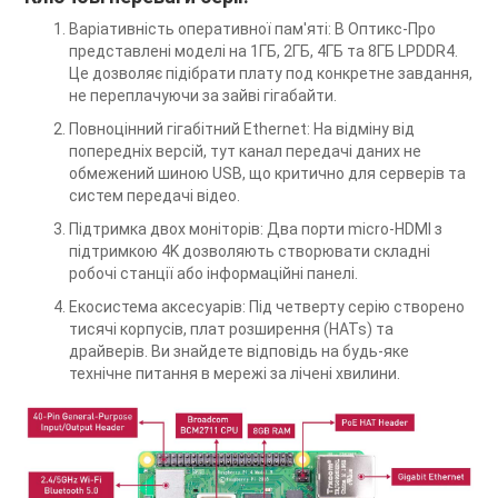
Варіативність оперативної пам'яті: В Оптикс-Про
представлені моделі на 1ГБ, 2ГБ, 4ГБ та 8ГБ LPDDR4.
Це дозволяє підібрати плату под конкретне завдання,
не переплачуючи за зайві гігабайти.
Повноцінний гігабітний Ethernet: На відміну від
попередніх версій, тут канал передачі даних не
обмежений шиною USB, що критично для серверів та
систем передачі відео.
Підтримка двох моніторів: Два порти micro-HDMI з
підтримкою 4K дозволяють створювати складні
робочі станції або інформаційні панелі.
Екосистема аксесуарів: Під четверту серію створено
тисячі корпусів, плат розширення (HATs) та
драйверів. Ви знайдете відповідь на будь-яке
технічне питання в мережі за лічені хвилини.