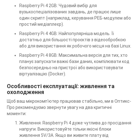
Raspberry Pi 4 2GB: Чудовий вибір для
вузькоспеціалізованих завдань, де працює лише
один скрипт (наприклад, керування РЕБ-модулем або
простий медіаплеєр).
Raspberry Pi 4 4GB: Найпопулярніша модель. Її
достатньо для більшості проєктів з відеообробкою
або для використання як робочого місця на базі Linux.
Raspberry Pi 4 8GB: Максимальна версія для тих, хто
планує запускати важкі бази даних, компілювати код
безпосередньо на пристрої або використовувати
віртуалізацію (Docker).
Особливості експлуатації: живлення та
охолодження
Щоб ваш мікрокомп'ютер працював стабільно, ми в Оптикс-
Про рекомендуємо звернути увагу на два критичні
моменти:
Живлення: Raspberry Pi 4 дуже чутлива до просідання
напруги. Використовуйте тільки якісні блоки
живлення 5V/3A. Якщо ви живите плату від