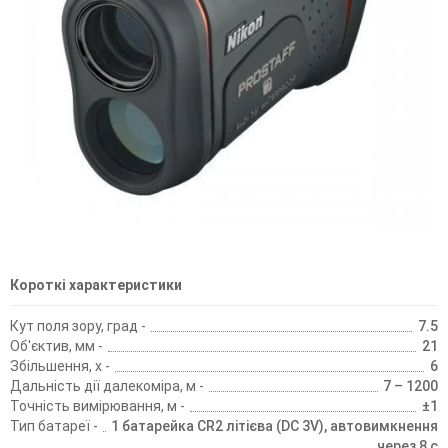
Короткі характеристики
Кут поля зору, град -
7.5
Об'єктив, мм -
21
Збільшення, х -
6
Дальність дії далекоміра, м -
7 – 1200
Точність вимірювання, м -
±1
Тип батареї -
1 батарейка CR2 літієва (DC 3V), автовимкнення
через 8 с