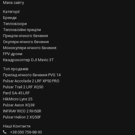
Мапа сайту
Категорії
Бренди
Тепловізори
Тепловізійні приціли
Приціли нічного бачення
Окуляри нічного бачення
Монокуляри нічного бачення
FPV-дрони
Квадрокоптер DJI Mavic 3T
Топ продажів
Прилад нічного бачення PVS 14
Pulsar Accolade 2 LRF XP50 PRO
Pulsar Trail 2 LRF XQ50
Pard SA-45 LRF
HikMicro Lynx 25
Pulsar Axion XQ38
INFIRAY RICO 2 RH50R
Pulsar Helion 2 XQ50F
Наші Контакти
+38 050 759-88-93