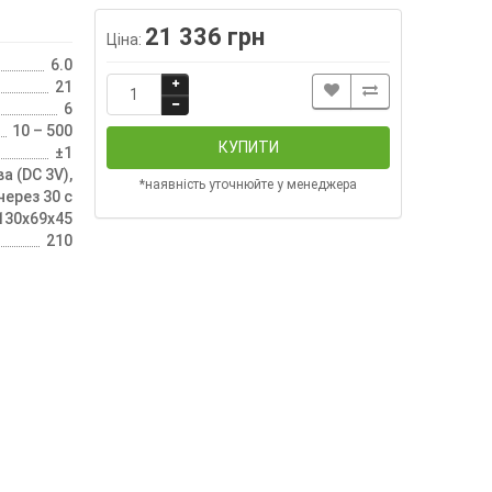
21 336 грн
Ціна:
6.0
21
6
10 – 500
КУПИТИ
±1
а (DC 3V),
*наявність уточнюйте у менеджера
ерез 30 с
130x69x45
210