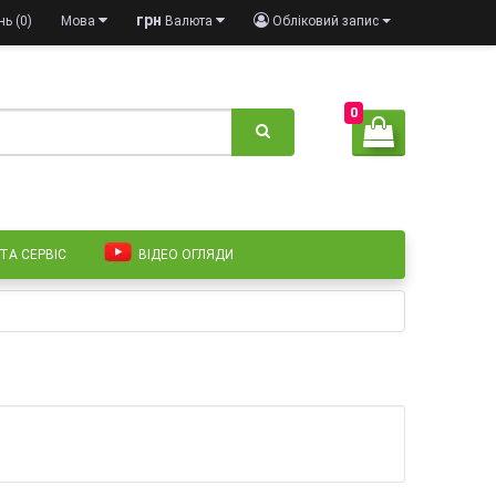
грн
ь (0)
Мова
Валюта
Обліковий запис
0
 ТА СЕРВІС
ВІДЕО ОГЛЯДИ