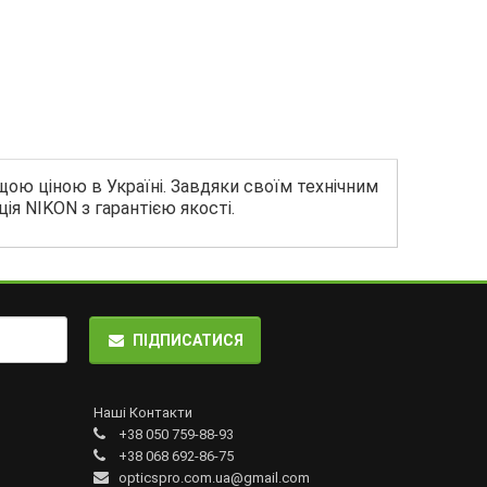
ащою ціною в Україні. Завдяки своїм технічним
ія NIKON з гарантією якості.
ПІДПИСАТИСЯ
Наші Контакти
+38 050 759-88-93
+38 068 692-86-75
opticspro.com.ua@gmail.com