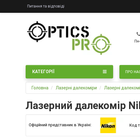
Питання та відповіді
Пн-
КАТЕГОРІЇ
ПРО НА
Головна
Лазерні далекоміри
Лазерні далекомі
Лазерний далекомір Nik
Офіційний представник в Україні:
Код т