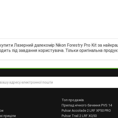
упити Лазерний далекомір Nikon Forestry Pro Kit за найкр
одить під завдання користувача. Тільки оригінальна продукц
Топ продажів
Прилад нічного бачення PVS 14
ри
Pulsar Accolade 2 LRF XP50 PRO
ні приціли
Pulsar Trail 2 LRF XQ50