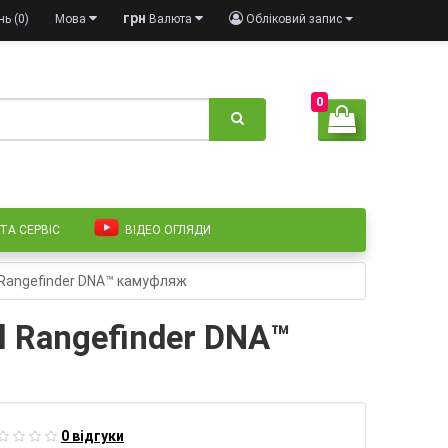
грн
ь (0)
Мова
Валюта
Обліковий запис
0
 ТА СЕРВІС
ВІДЕО ОГЛЯДИ
l Rangefinder DNA™ камуфляж
l Rangefinder DNA™
0 відгуки