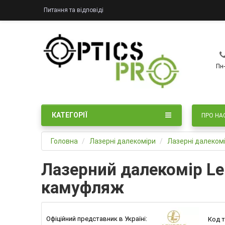
Питання та відповіді
Пн-
КАТЕГОРІЇ
ПРО НА
Головна
Лазерні далекоміри
Лазерні далекомі
Лазерний далекомір Leu
камуфляж
Офіційний представник в Україні:
Код т