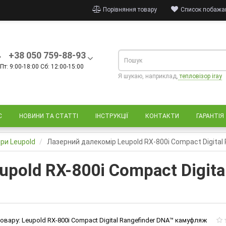
Порівняння товару
Список побажан
+38 050 759-88-93
Пт: 9:00-18:00 Сб: 12:00-15:00
Я шукаю, наприклад,
тепловізор iray
С
НОВИНИ ТА СТАТТІ
ІНСТРУКЦІЇ
КОНТАКТИ
ГАРАНТІЯ
ри Leupold
Лазерний далекомір Leupold RX-800i Compact Digita
pold RX-800i Compact Digita
овару:
Leupold RX-800i Compact Digital Rangefinder DNA™ камуфляж