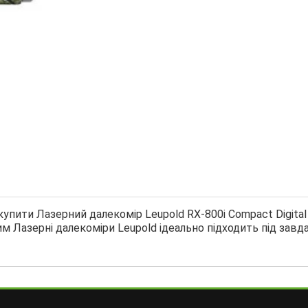
купити Лазерний далекомір Leupold RX-800i Compact Digit
им Лазерні далекоміри Leupold ідеально підходить під завд