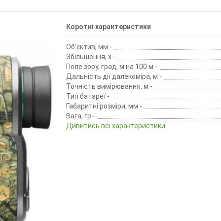
Короткі характеристики
Об'єктив, мм -
Збільшення, х -
Поле зору, град, м на 100 м -
Дальність дії далекоміра, м -
Точність вимірювання, м -
Тип батареї -
Габаритні розміри, мм -
Вага, гр -
Дивитись всі характеристики