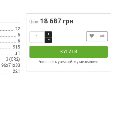
18 687 грн
Ціна:
22
6
6
915
КУПИТИ
±1
3 (CR2)
*наявність уточнюйте у менеджера
96х71х33
221