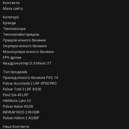
Контакти
Мапа сайту
Категорії
Бренди
Тепловізори
Тепловізійні приціли
Приціли нічного бачення
Окуляри нічного бачення
Монокуляри нічного бачення
FPV-дрони
Квадрокоптер DJI Mavic 3T
Топ продажів
Прилад нічного бачення PVS 14
Pulsar Accolade 2 LRF XP50 PRO
Pulsar Trail 2 LRF XQ50
Pard SA-45 LRF
HikMicro Lynx 25
Pulsar Axion XQ38
INFIRAY RICO 2 RH50R
Pulsar Helion 2 XQ50F
Наші Контакти