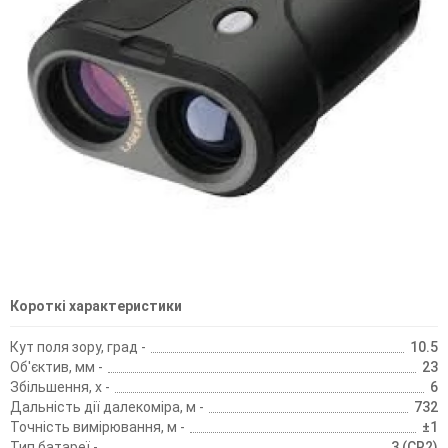
Короткі характеристики
Кут поля зору, град -
10.5
Об'єктив, мм -
23
Збільшення, х -
6
Дальність дії далекоміра, м -
732
Точність вимірювання, м -
±1
Тип батареї -
3 (CR2)