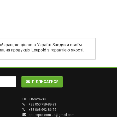
айкращою ціною в Україні. Завдяки своїм
льна продукція Leupold з гарантією якості.
ПІДПИСАТИСЯ
Наші Контакти
+38 050 759-88-93
+38 068 692-86-75
opticspro.com.ua@gmail.com