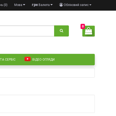
грн
ь (0)
Мова
Валюта
Обліковий запис
0
 ТА СЕРВІС
ВІДЕО ОГЛЯДИ