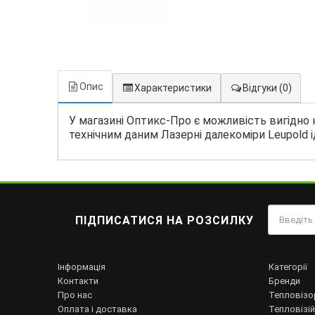
Опис
Характеристики
Відгуки
(0)
У магазині Оптикс-Про є можливість вигідно 
технічним даним Лазерні далекоміри Leupold ід
ПІДПИСАТИСЯ НА РОЗСИЛКУ
Інформація
Категорії
Контакти
Бренди
Про нас
Тепловізо
Оплата і доставка
Тепловізій