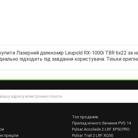
купити Лазерний далекомір Leupold RX-1000i TBR 6x22 за н
еально підходить під завдання користувача. Тільки оригіна
Топ продажів
Прилад нічного бачення PVS 14
ри
Pulsar Accolade 2 LRF XP50 PRO
ні приціли
Pulsar Trail 2 LRF XQ50