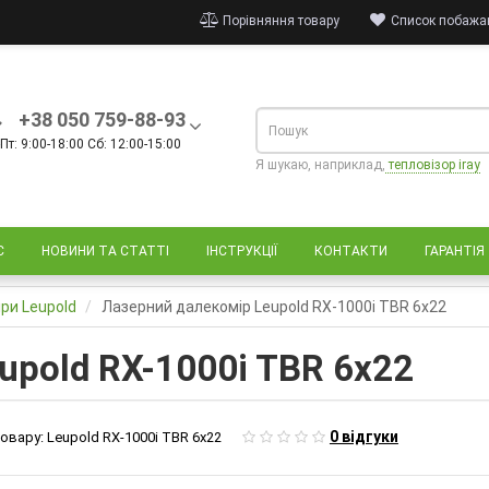
Порівняння товару
Список побажан
+38 050 759-88-93
Пт: 9:00-18:00 Сб: 12:00-15:00
Я шукаю, наприклад,
тепловізор iray
С
НОВИНИ ТА СТАТТІ
ІНСТРУКЦІЇ
КОНТАКТИ
ГАРАНТІЯ
ри Leupold
Лазерний далекомір Leupold RX-1000i TBR 6x22
upold RX-1000i TBR 6x22
0 відгуки
овару:
Leupold RX-1000i TBR 6x22