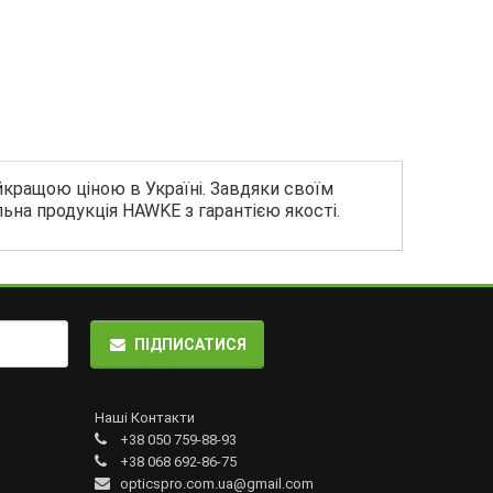
йкращою ціною в Україні. Завдяки своїм
льна продукція HAWKE з гарантією якості.
ПІДПИСАТИСЯ
Наші Контакти
+38 050 759-88-93
+38 068 692-86-75
opticspro.com.ua@gmail.com