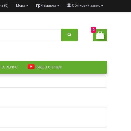
грн
ь (0)
Мова
Валюта
Обліковий запис
0
 ТА СЕРВІС
ВІДЕО ОГЛЯДИ