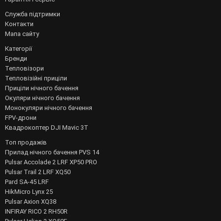
Служба підтримки
Контакти
Мапа сайту
Категорії
Бренди
Тепловізори
Тепловізійні приціли
Приціли нічного бачення
Окуляри нічного бачення
Монокуляри нічного бачення
FPV-дрони
Квадрокоптер DJI Mavic 3T
Топ продажів
Прилад нічного бачення PVS 14
Pulsar Accolade 2 LRF XP50 PRO
Pulsar Trail 2 LRF XQ50
Pard SA-45 LRF
HikMicro Lynx 25
Pulsar Axion XQ38
INFIRAY RICO 2 RH50R