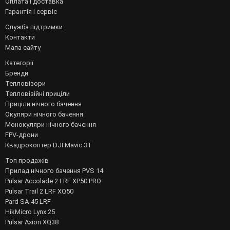
Оплата і доставка
Гарантія і сервіс
Служба підтримки
Контакти
Мапа сайту
Категорії
Бренди
Тепловізори
Тепловізійні приціли
Приціли нічного бачення
Окуляри нічного бачення
Монокуляри нічного бачення
FPV-дрони
Квадрокоптер DJI Mavic 3T
Топ продажів
Прилад нічного бачення PVS 14
Pulsar Accolade 2 LRF XP50 PRO
Pulsar Trail 2 LRF XQ50
Pard SA-45 LRF
HikMicro Lynx 25
Pulsar Axion XQ38