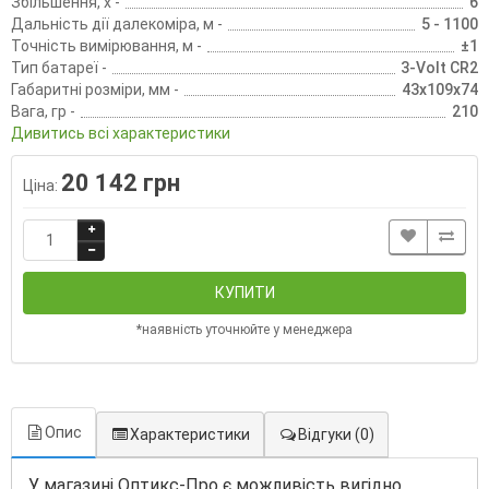
Збільшення, х -
6
Дальність дії далекоміра, м -
5 - 1100
Точність вимірювання, м -
±1
Тип батареї -
3-Volt CR2
Габаритні розміри, мм -
43x109x74
Вага, гр -
210
Дивитись всі характеристики
20 142 грн
Ціна:
КУПИТИ
*наявність уточнюйте у менеджера
Опис
Характеристики
Відгуки
(0)
У магазині Оптикс-Про є можливість вигідно