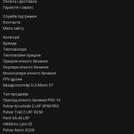
Оплата і доставка
Гарантія і сервіс
Служба підтримки
Контакти
Мапа сайту
Категорії
Бренди
Тепловізори
Тепловізійні приціли
Приціли нічного бачення
Окуляри нічного бачення
Монокуляри нічного бачення
FPV-дрони
Квадрокоптер DJI Mavic 3T
Топ продажів
Прилад нічного бачення PVS 14
Pulsar Accolade 2 LRF XP50 PRO
Pulsar Trail 2 LRF XQ50
Pard SA-45 LRF
HikMicro Lynx 25
Pulsar Axion XQ38