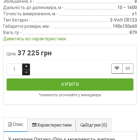
Збільшення, х -
8
Дальність дії далекоміра, м -
10 – 1600
Точність вимірювання, м -
±1
Тип батареї -
3-Volt CR123
Габаритні розміри, мм -
190x150x60
Вага, гр -
879
Дивитись всі характеристики
37 225 грн
Ціна:
КУПИТИ
*наявність уточнюйте у менеджера
Опис
Характеристики
Відгуки
(0)
У магазині Оптикс-Про є можливість вигідно