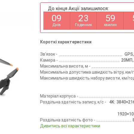
До кінця Акції залишилося:
0
9
2
3
5
9
Днів
Годинник
хвилин
Короткі характеристики
Зв'язок -
GPS
Камера -
20МП,
Максимальна висота, м -
Максимальна допустима швидкість вітру, км/г
Максимальна швидкість набору висоти, км/год
Матеріал корпуса -
Роздільна здатність запису, к/с -
4K: 3840×21
1920×1
Роздільна здатність фото -
Дивитись всі характеристики