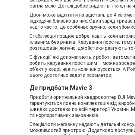
світла мало. Деталі добре видно і в тінях, і на
Дрон може відлітати на відстань до 4 кіломет
підходячи близько до них. Один заряд триває
надто часто. Це особливо зручно, коли зйомка
Стабілізація працює добре, навіть коли вітря
плавним, без ривків. Керування просте, тому
розташовані логічно, джойстики реагують точ
Є функції, які допомагають у роботі: автомати
робить керування простішим – можна зосеред
об’єкт у кадрі, навіть коли він рухається. А Po
цього достатньо задати параметри.
Де придбати Mavic 3
Придбати оригінальний квадрокоптер DJI Mavi
гарантуються повна комплектація від виробник
швидка доставка по всій території України. М
та корпоративних замовників.
Спеціалісти магазину надають детальні консу
можливостей пристрою. Додатково доступний 