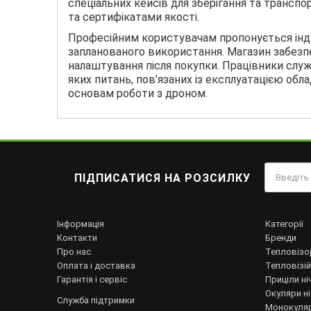
спеціальних кейсів для зберігання та трансп
та сертифікатами якості.
Професійним користувачам пропонується інди
запланованого використання. Магазин забезпе
налаштування після покупки. Працівники служ
яких питань, пов'язаних із експлуатацією об
основам роботи з дроном.
ПІДПИСАТИСЯ НА РОЗСИЛКУ
Інформація
Категорії
Контакти
Бренди
Про нас
Тепловізо
Оплата і доставка
Тепловізій
Гарантія і сервіс
Приціли ні
Окуляри н
Служба підтримки
Монокуляр