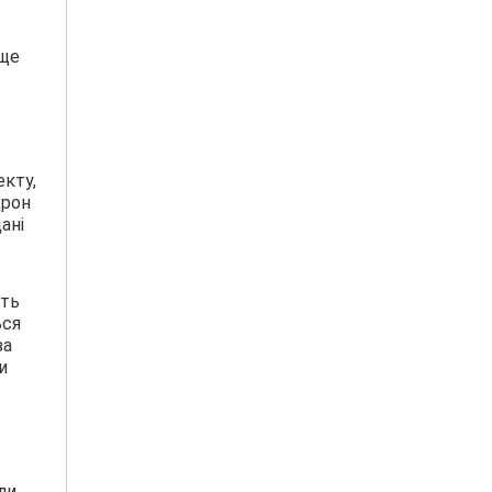
 ще
екту,
дрон
ані
ить
ься
за
и
ли