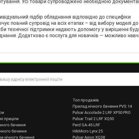
ортування. Усі товари супроводжено необхідною документа
відуальний підбір обладнання відповідно до специфіки
чує повний супровід на всіх етапах – від вибору моделі до
би технічної підтримки надають допомогу у вирішенні буд
ладнання. Додатково є послуга для новачків — можливо нав
Топ продажів
Прилад нічного бачення PVS 14
ри
Pulsar Accolade 2 LRF XP50 PRO
ні приціли
Pulsar Trail 2 LRF XQ50
чного бачення
Pard SA-45 LRF
ічного бачення
HikMicro Lynx 25
и нічного бачення
Pulsar Axion XQ38