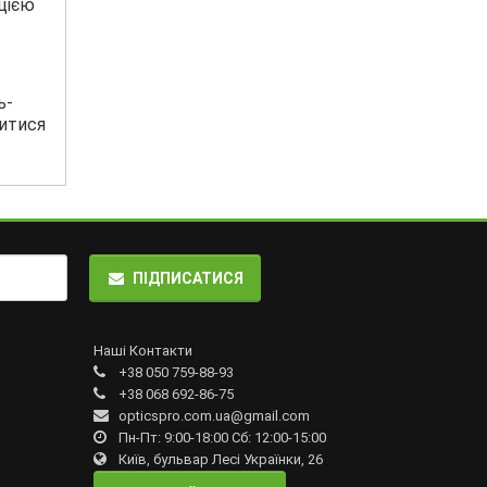
цією
ь-
читися
ПІДПИСАТИСЯ
Наші Контакти
+38 050 759-88-93
+38 068 692-86-75
opticspro.com.ua@gmail.com
Пн-Пт: 9:00-18:00 Сб: 12:00-15:00
Київ, бульвар Лесі Українки, 26