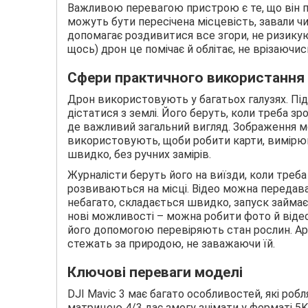
Важливою перевагою пристрою є те, що він пі
можуть бути пересічена місцевість, завали ч
допомагає роздивитися все згори, не ризикую
щось) дрон це помічає й облітає, не врізаючис
Сфери практичного використання
Дрон використовують у багатьох галузях. Під 
дістатися з землі. Його беруть, коли треба зр
де важливий загальний вигляд. Зображення мо
використовують, щоби робити карти, вимірюва
швидко, без ручних замірів.
Журналісти беруть його на виїзди, коли треба
розвиваються на місці. Відео можна передава
небагато, складається швидко, запуск займає
нові можливості – можна робити фото й відео 
його допомогою перевіряють стан рослин. Арх
стежать за природою, не заважаючи їй.
Ключові переваги моделі
DJI Mavic 3 має багато особливостей, які роб
матрицею 4/3 дає змогу знімати у форматі 5K