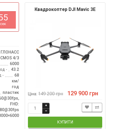
Квадрокоптер DJI Mavic 3E
5
4
сек
, ГЛОНАСС
 CMOS 4/3
6000
од -
43.2
 -
68
км/
год
129 900 грн
пластик
149 200 грн
Ціна:
60@30fps,
FHD:
080@30fps
8000×6000
КУПИТИ