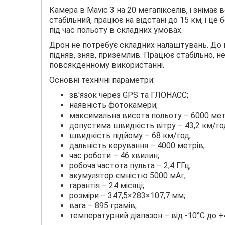
Камера в Mavic 3 на 20 мегапікселів, і знімає 
стабільний, працює на відстані до 15 км, і ц
під час польоту в складних умовах.
Дрон не потребує складних налаштувань. До 
підняв, зняв, приземлив. Працює стабільно, не
повсякденному використанні.
Основні технічні параметри:
зв'язок через GPS та ГЛОНАСС;
наявність фотокамери;
максимальна висота польоту – 6000 мет
допустима швидкість вітру – 43,2 км/го
швидкість підйому – 68 км/год;
дальність керування – 4000 метрів;
час роботи – 46 хвилин;
робоча частота пульта – 2,4 ГГц;
акумулятор ємністю 5000 мАг;
гарантія – 24 місяці;
розміри – 347,5×283×107,7 мм;
вага – 895 грамів;
температурний діапазон – від -10°C до +