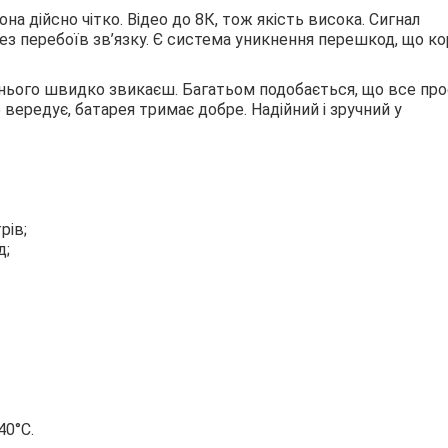
вона дійсно чітко. Відео до 8К, тож якість висока. Сигнал
е без перебоїв зв’язку. Є система уникнення перешкод, що к
нього швидко звикаєш. Багатьом подобається, що все про
 вередує, батарея тримає добре. Надійний і зручний у
рів;
д;
40°C.