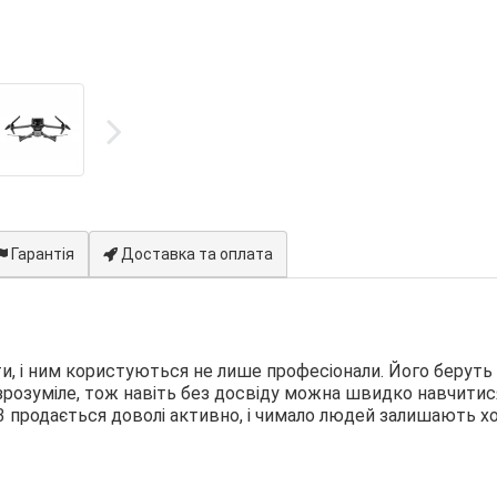
Гарантія
Доставка та оплата
и, і ним користуються не лише професіонали. Його беруть 
 зрозуміле, тож навіть без досвіду можна швидко навчитис
c 3 продається доволі активно, і чимало людей залишають х