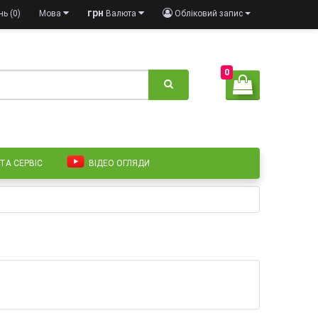
грн
ь (0)
Мова
Валюта
Обліковий запис
0
 ТА СЕРВІС
ВІДЕО ОГЛЯДИ