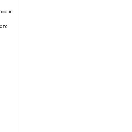
орисно
сто: