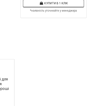
КУПИТИ В 1 КЛІК
*наявність уточнюйте у менеджера
і для
я
ороші