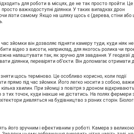
дходить для роботи в місцях, де не так просто пройти. Це
и просто важкодоступні ділянки. У таких випадках дрон
чи лізти самому. Якщо на шляху щось є (дерева, стіни або
ь.
час зйомки він дозволяє підняти камеру туди, куди ніяк не
обити відео з висоти, наприклад, для якогось ролика чи про
жна налаштувати так, як зручно для завдання. У геодезії 
ти ділянки, перевіряти об’єкти. Він допомагає отримати д
 зняти щось терміново. Це особливо корисно, коли події
ти прямо під час зйомки. Його легко носити з собою, важ
 кілька хвилин. При зйомці з повітря з дроном відкривают
з тих точок, куди інакше не дістатись. На полях фермери 
ітектори дивляться на будівництво з різних сторін. Біолог
лять його зручним і ефективним у роботі. Камера з великою
. Завдяки цьому зображення виходить чітке навіть тоді, ко