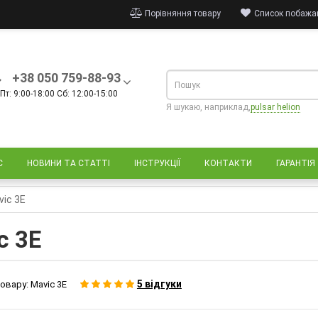
Порівняння товару
Список побажан
+38 050 759-88-93
Пт: 9:00-18:00 Сб: 12:00-15:00
Я шукаю, наприклад,
pulsar helion
С
НОВИНИ ТА СТАТТІ
ІНСТРУКЦІЇ
КОНТАКТИ
ГАРАНТІЯ
vic 3E
c 3E
5 відгуки
овару:
Mavic 3E